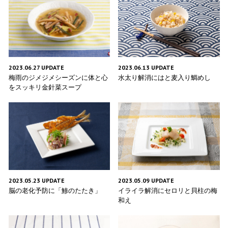
2023.06.27 UPDATE
2023.06.13 UPDATE
梅雨のジメジメシーズンに体と心
水太り解消にはと麦入り鯛めし
をスッキリ金針菜スープ
2023.05.23 UPDATE
2023.05.09 UPDATE
脳の老化予防に「鯵のたたき」
イライラ解消にセロリと貝柱の梅
和え