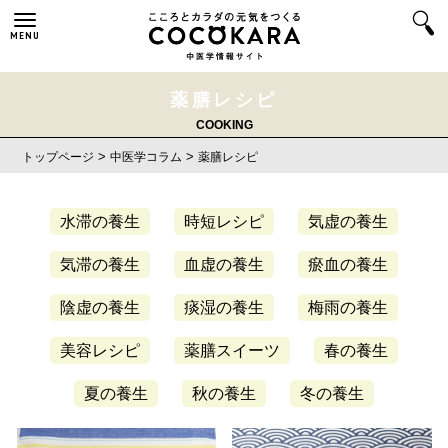
MENU
薬膳レシピ
COOKING
>
>
トップページ
中医学コラム
薬膳レシピ
水滞の養生
時短レシピ
気虚の養生
気滞の養生
血虚の養生
瘀血の養生
陰虚の養生
痰湿の養生
梅雨の養生
美容レシピ
薬膳スイーツ
春の養生
夏の養生
秋の養生
冬の養生