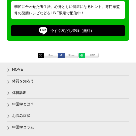
季節に合わせた養生法、心身ともに健康になるヒント、専門家監
修の薬膳レシピなどをLINE限定で配信中！
今すぐ
友だち登録（無料）
Post
Share
LINE
HOME
体質を知ろう
体質診断
中医学とは？
お悩み症状
中医学コラム