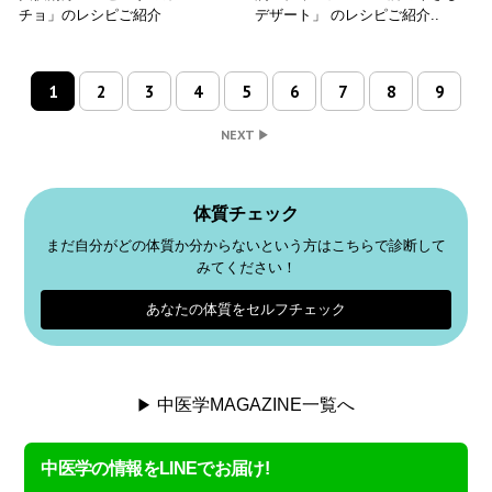
チョ」のレシピご紹介
デザート」 のレシピご紹介..
1
2
3
4
5
6
7
8
9
NEXT
体質チェック
まだ自分がどの体質か分からないという方はこちらで診断して
みてください！
あなたの体質をセルフチェック
中医学MAGAZINE一覧へ
中医学の情報をLINEでお届け!