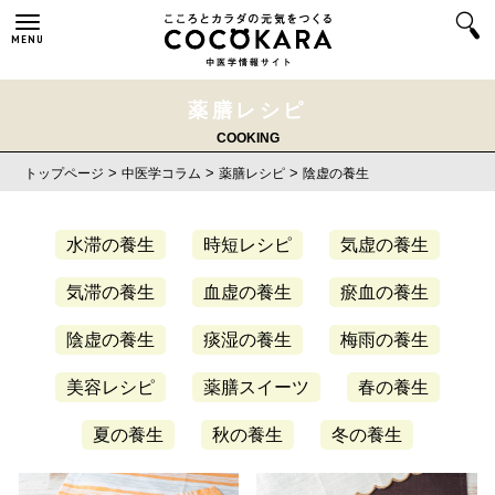
MENU
薬膳レシピ
COOKING
>
>
>
トップページ
中医学コラム
薬膳レシピ
陰虚の養生
水滞の養生
時短レシピ
気虚の養生
気滞の養生
血虚の養生
瘀血の養生
陰虚の養生
痰湿の養生
梅雨の養生
美容レシピ
薬膳スイーツ
春の養生
夏の養生
秋の養生
冬の養生