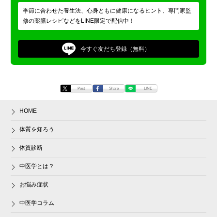
季節に合わせた養生法、心身ともに健康になるヒント、専門家監
修の薬膳レシピなどをLINE限定で配信中！
今すぐ
友だち登録（無料）
Post
Share
LINE
HOME
体質を知ろう
体質診断
中医学とは？
お悩み症状
中医学コラム