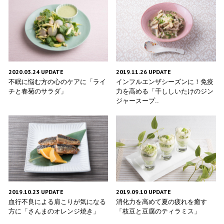
2020.03.24 UPDATE
2019.11.26 UPDATE
不眠に悩む方の心のケアに「ライ
インフルエンザシーズンに！免疫
チと春菊のサラダ」
力を高める「干ししいたけのジン
ジャースープ..
2019.10.23 UPDATE
2019.09.10 UPDATE
血行不良による肩こりが気になる
消化力を高めて夏の疲れを癒す
方に「さんまのオレンジ焼き」
「枝豆と豆腐のティラミス」