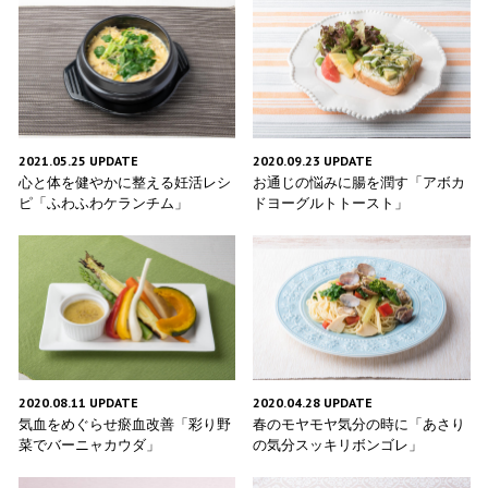
2021.05.25 UPDATE
2020.09.23 UPDATE
心と体を健やかに整える妊活レシ
お通じの悩みに腸を潤す「アボカ
ピ「ふわふわケランチム」
ドヨーグルトトースト」
2020.08.11 UPDATE
2020.04.28 UPDATE
気血をめぐらせ瘀血改善「彩り野
春のモヤモヤ気分の時に「あさり
菜でバーニャカウダ」
の気分スッキリボンゴレ」