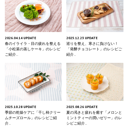
2026.04.14 UPDATE
2025.12.23 UPDATE
春のイライラ・目の疲れを整える
巡りを整え、寒さに負けない！
「小松菜の蒸しケーキ」のレシピ
「発酵チョコレート」のレシピご
ご紹介..
紹介..
2025.10.28 UPDATE
2025.08.26 UPDATE
季節の乾燥ケアに「干し柿クリー
夏の渇きと疲れを癒す「メロンと
ムチーズロール」のレシピご紹
ミントティーの潤いゼリー」のレ
介..
シピご紹介..