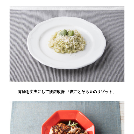
胃腸を丈夫にして痰湿改善 「皮ごとそら豆のリゾット」