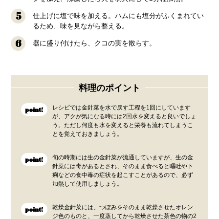
5
仕上げに塩で味を加える。ハムにも塩分がふくまれてい
るため、味を見ながら整える。
6
器に盛り付けたら、クコの実を散らす。
料理のポイント
レシピでは金針菜を水で戻す工程を1回にしています
point!
が、アクが気になる時には2回水を変えると良いでしょ
う。ただし何度も水を変えると栄養も流れてしまうこ
とを覚えておきましょう。
旬の時期には生の金針菜が流通していますが、生の金
point!
針菜には毒があるとされ、そのまま食べると嘔吐や下
痢などの食中毒の症状を起こすことがあるので、必ず
加熱して使用しましょう。
乾燥金針菜には、つぼみをそのまま乾燥させたオレン
point!
ジ色のものと、一度蒸してから乾燥させた茶色の物の2