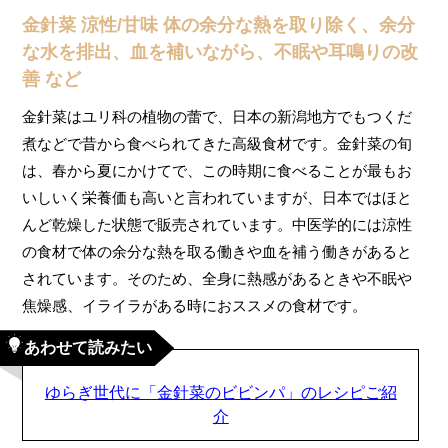
金針菜 涼性/甘味 体の余分な熱を取り除く、余分
な水を排出、血を補いながら、不眠や耳鳴りの改
善 など
金針菜はユリ科の植物の蕾で、日本の新潟地方でもつくだ
煮などで昔から食べられてきた高級食材です。金針菜の旬
は、春から夏にかけてで、この時期に食べることが最もお
いしいく栄養価も高いと言われていますが、日本ではほと
んど乾燥した状態で販売されています。中医学的には涼性
の食材で体の余分な熱を取る働きや血を補う働きがあると
されています。そのため、全身に熱感があるときや不眠や
焦燥感、イライラがある時におススメの食材です。
あわせて読みたい
ゆらぎ世代に「金針菜のビビンパ」のレシピご紹
介