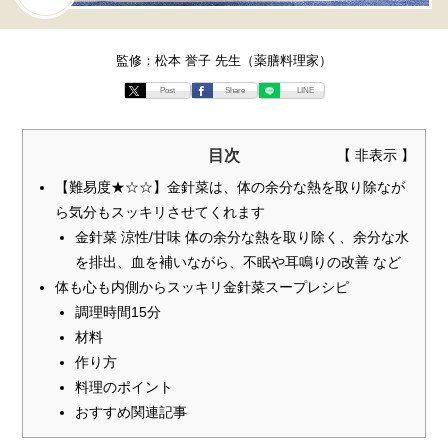
監修：松本 誉子 先生（薬膳料理家）
Post
Share
LINE
目次
【難易度★☆☆】金針菜は、体の余分な熱を取り除なが
ら気分もスッキリさせてくれます
金針菜 涼性/甘味 体の余分な熱を取り除く、余分な水
を排出、血を補いながら、不眠や耳鳴りの改善 など
体も心も内側からスッキリ金針菜スープレシピ
調理時間15分
材料
作り方
料理のポイント
おすすめ関連記事