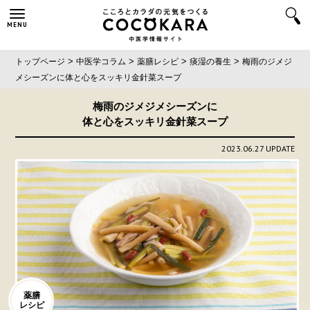
MENU
>
>
>
>
トップページ
中医学コラム
薬膳レシピ
痰湿の養生
梅雨のジメジ
メシーズンに
体と心をスッキリ金針菜スープ
梅雨のジメジメシーズンに
体と心をスッキリ金針菜スープ
2023.06.27 UPDATE
薬膳
レシピ