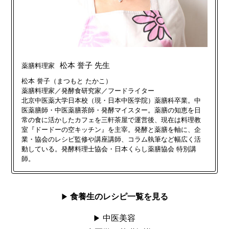
松本 誉子 先生
薬膳料理家
松本 誉子（まつもと たかこ）
薬膳料理家／発酵食研究家／フードライター
北京中医薬大学日本校（現・日本中医学院）薬膳科卒業。中
医薬膳師・中医薬膳茶師・発酵マイスター。薬膳の知恵を日
常の食に活かしたカフェを三軒茶屋で運営後、現在は料理教
室『ドードーの空キッチン』を主宰。発酵と薬膳を軸に、企
業・協会のレシピ監修や講座講師、コラム執筆など幅広く活
動している。発酵料理士協会・日本くらし薬膳協会 特別講
師。
食養生のレシピ一覧を見る
中医美容