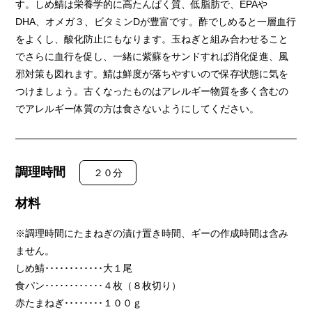
す。しめ鯖は栄養学的に高たんぱく質、低脂肪で、EPAや
DHA、オメガ３、ビタミンDが豊富です。酢でしめると一層血行
をよくし、酸化防止にもなります。玉ねぎと組み合わせること
でさらに血行を促し、一緒に紫蘇をサンドすれば消化促進、風
邪対策も図れます。鯖は鮮度が落ちやすいので保存状態に気を
つけましょう。古くなったものはアレルギー物質を多く含むの
でアレルギー体質の方は食さないようにしてください。
調理時間
２０分
材料
※調理時間にたまねぎの漬け置き時間、ギーの作成時間は含み
ません。
しめ鯖････････････大１尾
食パン････････････４枚（８枚切り）
赤たまねぎ････････１００ｇ