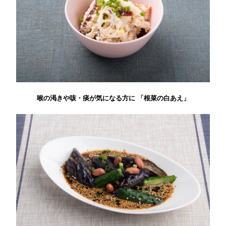
喉の渇きや咳・痰が気になる方に 「根菜の白あえ」