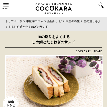
MENU
>
>
>
>
トップページ
中医学コラム
薬膳レシピ
気虚の養生
血の巡りをよ
くする
しめ鯖とたまねぎのサンド
血の巡りをよくする
しめ鯖とたまねぎのサンド
2023.09.12 UPDATE
薬膳
レシピ