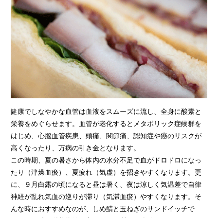
健康でしなやかな血管は血液をスムーズに流し、全身に酸素と
栄養をめぐらせます。血管が老化するとメタボリック症候群を
はじめ、心脳血管疾患、頭痛、関節痛、認知症や癌のリスクが
高くなったり、万病の引き金となります。
この時期、夏の暑さから体内の水分不足で血がドロドロになっ
たり（津燥血瘀）、夏疲れ（気虚）を招きやすくなります。更
に、９月白露の頃になると昼は暑く、夜は涼しく気温差で自律
神経が乱れ気血の巡りが滞り（気滞血瘀）やすくなります。そ
んな時におすすめなのが、しめ鯖と玉ねぎのサンドイッチで