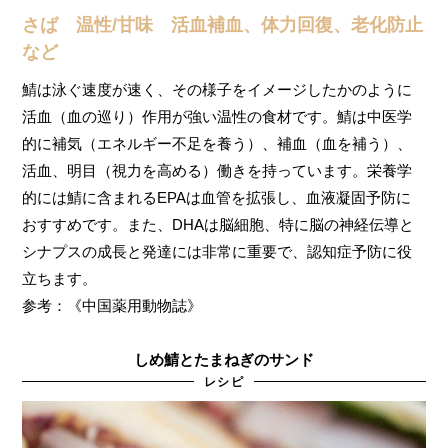
さば 温性/甘味 活血補血、体力回復、老化防止
など
鯖は泳ぐ速度が速く、その様子をイメージしたかのように
活血（血の巡り）作用が強い温性の食材です。鯖は中医学
的に補気（エネルギー不足を養う）、補血（血を補う）、
活血、明目（視力を高める）働きを持っています。栄養学
的には鯖に含まれるEPAは血管を拡張し、血液凝固予防に
おすすめです。また、DHAは脳細胞、特に脳の神経伝導と
シナプスの成長と発達には非常に重要で、認知症予防に役
立ちます。
参考：《中国薬用動物誌》
しめ鯖とたまねぎのサンド
レシピ