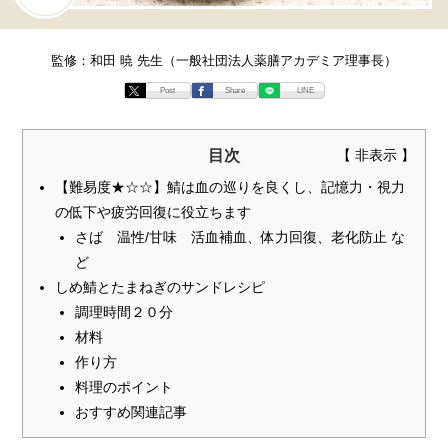
監修：和田 暁 先生（一般社団法人薬膳アカデミア理事長）
Post
Share
LINE
目次
【難易度★☆☆】鯖は血の巡りを良くし、記憶力・視力
の低下や疲労回復に役立ちます
さば 温性/甘味 活血補血、体力回復、老化防止 な
ど
しめ鯖とたまねぎのサンドレシピ
調理時間２０分
材料
作り方
料理のポイント
おすすめ関連記事