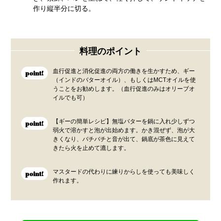
作り縦半分に切る。
料理のポイント
血行促進と消化促進の両方の働きを生かすため、ギー
point!
（インドのバターオイル）、もしくはMCTオイルを使
うことをお勧めします。（血行促進のみはオリーブオ
イルでも可）
【ギーの簡単レシピ】無塩バターを鍋に入れ少しずつ
point!
弱火で溶かすと泡が出始めます。かき混ぜず、泡が大
きくなり、バチバチと音が出て、鍋底が茶色に見えて
きたら火を止めて漉します。
マスタードの代わりに練りからしを使っても美味しく
point!
作れます。