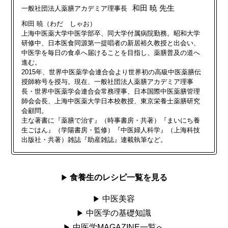
和田 暁 先生
一般社団法人薬膳アカデミア理事長
和田 暁（わだ しゃお）
上海中医薬大学中医学部卒、同大学付属病院勤務。昭和大学
研修中、日本医食同源第一提唱者の新居裕久教授と出会い、
中医学を毎日の食卓へ届けることを目指し、薬膳普及の道へ
進む。
2015年、世界中医薬学会連合会より世界初の高級中医薬膳伝
授師称号を授与。現在、一般社団法人薬膳アカデミア理事
長・世界中医薬学会連合会常務理事、日本国際中医薬膳管理
師会会長、上海中医薬大学日本校教授、東京栄養士薬膳研究
会顧問。
主な著書に『薬膳で治す』（時事書房・共著）『まいにち養
生ごはん』（学陽書房・監修）『中医婦人科学』（上海科技
出版社・共著）雑誌『助産雑誌』連載執筆など。
食養生のレシピ一覧を見る
中医美容
中医学の基礎知識
中医学MAGAZINE一覧へ