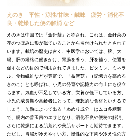
えのき 平性・涼性/甘味・鹹味 疲労・消化不
良・乾燥した便の解消 など
えのきは中国では「金針菇」と称され、これは、金針菜の
花のつぼみに形が似ていることから名付けられたとされて
います。栽培の歴史は古く、中医学においては、脾、大
腸、肝の
経絡に働きかけ
、
胃腸
を養う、肝を補う、便通を
促すなどの目的で利用されてきました。ビタミン、ミネラ
ル、食物繊維などが豊富で、「益智菇」（記憶力を高める
きのこ）とも呼ばれ、小児の発育や記憶力の向上にも役立
ちます。気血が不足している方、栄養が低下している方、
小児の成長期や高齢者にとって、理想的な食材といえるで
しょう。加熱によって出る「ぬめり成分」はムコ多糖類
で、腸内の善玉菌のエサとなり、消化不良や便秘の解消、
さらに乾燥による肌荒れや美肌サポートも期待できます。
ただし、胃腸が冷えやすい方、慢性的な下痢や冷え性の方