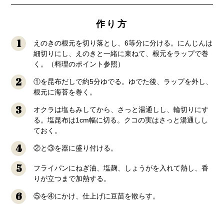
作り方
1
えのきの根元を切り落とし、6等分に分ける。にんじんは
細切りにし、えのきと一緒に束ねて、根元をラップで巻
く。（料理のポイント参照）
2
①を昆布だしで約5分ゆでる。ゆでた後、ラップを外し、
根元に海苔を巻く。
3
オクラは塩もみしてから、さっと湯通しし、輪切りにす
る。塩昆布は1cm幅に切る。クコの実はさっと湯通しし
ておく。
4
②と③を器に盛り付ける。
5
フライパンにねぎ油、塩麹、しょうがを入れて熱し、香
りが立つまで加熱する。
6
⑤を④にかけ、仕上げに豆苗を散らす。