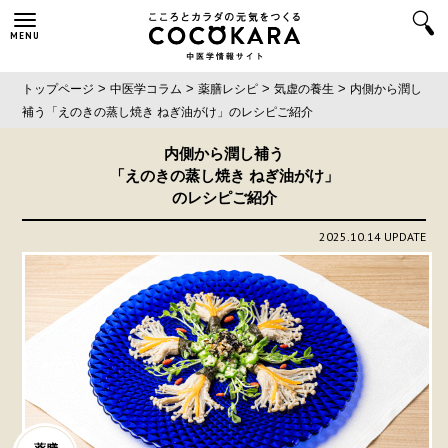
MENU
>
>
>
>
トップページ
中医学コラム
薬膳レシピ
気虚の養生
内側から潤し
補う
「えのきの蒸し焼き ねぎ油がけ」
のレシピご紹介
内側から潤し補う
「えのきの蒸し焼き ねぎ油がけ」
のレシピご紹介
2025.10.14 UPDATE