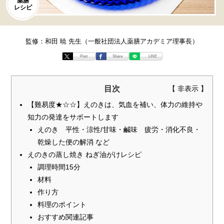
薬膳
レシピ
監修：和田 暁 先生（一般社団法人薬膳アカデミア理事長）
Post
Share
LINE
目次
【難易度★☆☆】えのきは、気血を補い、体力の維持や
知力の発達をサポートします
えのき 平性・涼性/甘味・鹹味 疲労・消化不良・
乾燥した便の解消 など
えのきの蒸し焼き ねぎ油がけレシピ
調理時間15分
材料
作り方
料理のポイント
おすすめ関連記事