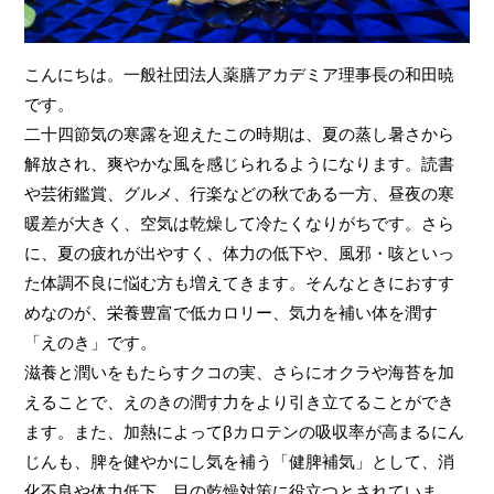
こんにちは。一般社団法人薬膳アカデミア理事長の和田暁
です。
二十四節気の寒露を迎えたこの時期は、夏の蒸し暑さから
解放され、爽やかな風を感じられるようになります。読書
や芸術鑑賞、グルメ、行楽などの秋である一方、昼夜の寒
暖差が大きく、空気は乾燥して冷たくなりがちです。さら
に、夏の疲れが出やすく、体力の低下や、風邪・咳といっ
た体調不良に悩む方も増えてきます。そんなときにおすす
めなのが、栄養豊富で低カロリー、気力を補い体を潤す
「えのき」です。
滋養と潤いをもたらすクコの実、さらにオクラや海苔を加
えることで、えのきの潤す力をより引き立てることができ
ます。また、加熱によってβカロテンの吸収率が高まるにん
じんも、脾を健やかにし気を補う「健脾補気」として、消
化不良や体力低下、目の乾燥対策に役立つとされていま