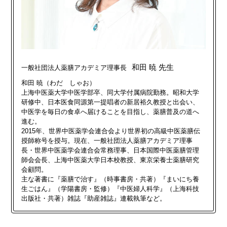
和田 暁 先生
一般社団法人薬膳アカデミア理事長
和田 暁（わだ しゃお）
上海中医薬大学中医学部卒、同大学付属病院勤務。昭和大学
研修中、日本医食同源第一提唱者の新居裕久教授と出会い、
中医学を毎日の食卓へ届けることを目指し、薬膳普及の道へ
進む。
2015年、世界中医薬学会連合会より世界初の高級中医薬膳伝
授師称号を授与。現在、一般社団法人薬膳アカデミア理事
長・世界中医薬学会連合会常務理事、日本国際中医薬膳管理
師会会長、上海中医薬大学日本校教授、東京栄養士薬膳研究
会顧問。
主な著書に『薬膳で治す』（時事書房・共著）『まいにち養
生ごはん』（学陽書房・監修）『中医婦人科学』（上海科技
出版社・共著）雑誌『助産雑誌』連載執筆など。