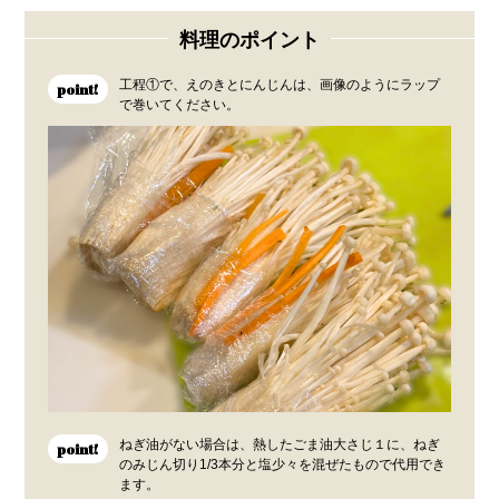
料理のポイント
工程①で、えのきとにんじんは、画像のようにラップ
point!
で巻いてください。
ねぎ油がない場合は、熱したごま油大さじ１に、ねぎ
point!
のみじん切り1/3本分と塩少々を混ぜたもので代用でき
ます。