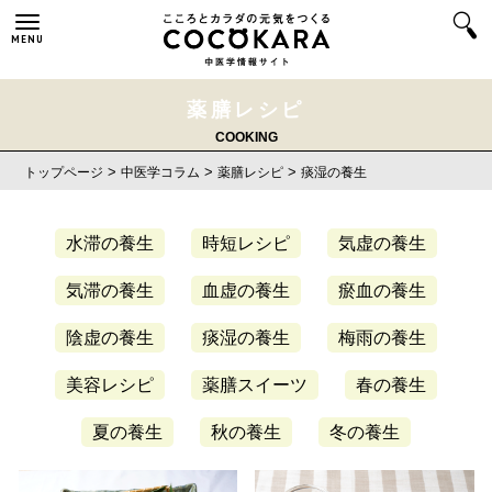
MENU
薬膳レシピ
COOKING
>
>
>
トップページ
中医学コラム
薬膳レシピ
痰湿の養生
水滞の養生
時短レシピ
気虚の養生
気滞の養生
血虚の養生
瘀血の養生
陰虚の養生
痰湿の養生
梅雨の養生
美容レシピ
薬膳スイーツ
春の養生
夏の養生
秋の養生
冬の養生