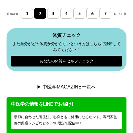
1
2
3
4
5
6
7
BACK
NEXT
体質チェック
まだ自分がどの体質か分からないという方はこちらで診断して
みてください！
あなたの体質をセルフチェック
中医学MAGAZINE一覧へ
中医学の情報をLINEでお届け!
季節に合わせた養生法、心身ともに健康になるヒント、専門家監
修の薬膳レシピなどをLINE限定で配信中！