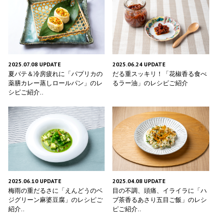
2025.07.08 UPDATE
2025.06.24 UPDATE
夏バテ＆冷房疲れに「パプリカの
だる重スッキリ！「花椒香る食べ
薬膳カレー蒸しロールパン」のレ
るラー油」のレシピご紹介
シピご紹介..
2025.06.10 UPDATE
2025.04.08 UPDATE
梅雨の重だるさに「えんどうのベ
目の不調、頭痛、イライラに「ハ
ジグリーン麻婆豆腐」のレシピご
ブ茶香るあさり五目ご飯」のレシ
紹介..
ピご紹介..