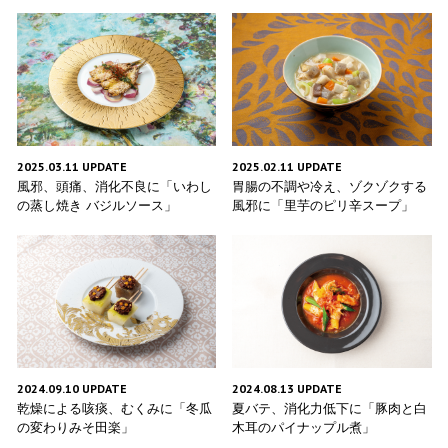
2025.03.11 UPDATE
2025.02.11 UPDATE
風邪、頭痛、消化不良に「いわし
胃腸の不調や冷え、ゾクゾクする
の蒸し焼き バジルソース」
風邪に「里芋のピリ辛スープ」
2024.09.10 UPDATE
2024.08.13 UPDATE
乾燥による咳痰、むくみに「冬瓜
夏バテ、消化力低下に「豚肉と白
の変わりみそ田楽」
木耳のパイナップル煮」