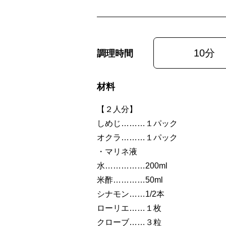
10分
調理時間
材料
【２人分】
しめじ………１パック
オクラ………１パック
・マリネ液
水……………200ml
米酢…………50ml
シナモン……1/2本
ローリエ……１枚
クローブ……３粒