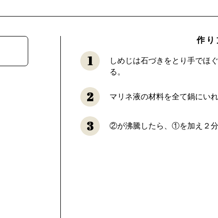
作り
1
しめじは石づきをとり手でほ
る。
2
マリネ液の材料を全て鍋にい
3
②が沸騰したら、①を加え２