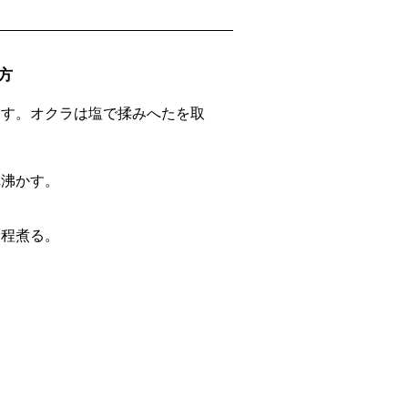
方
ぐす。オクラは塩で揉みへたを取
れ沸かす。
分程煮る。