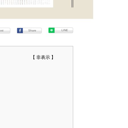
LINE
ost
Share