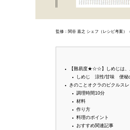
監修：関谷 嘉之 シェフ（レシピ考案）
【難易度★☆☆】しめじは、
しめじ 涼性/甘味 便
きのことオクラのピクルスレ
調理時間10分
材料
作り方
料理のポイント
おすすめ関連記事