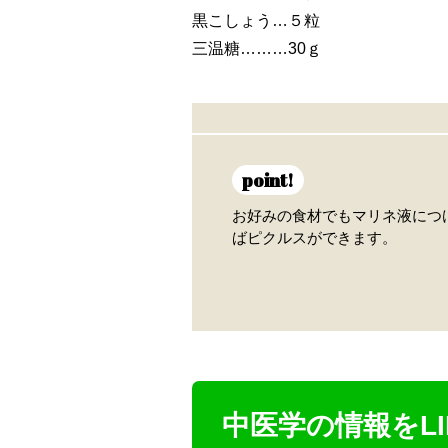
黒こしょう…５粒
三温糖………30ｇ
point!
お好みの食材でもマリネ液につ
ばピクルスができます。
中医学の情報をLI