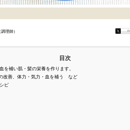
（調理師）
P
目次
血を補い肌・髪の栄養を作ります。
秘の改善、体力・気力・血を補う など
シピ