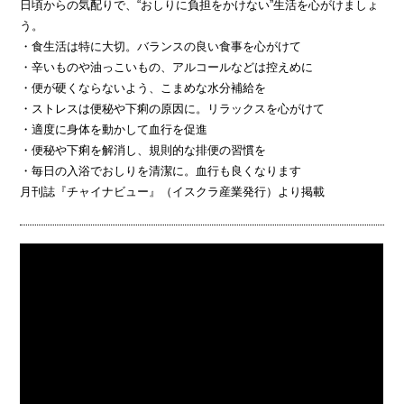
日頃からの気配りで、“おしりに負担をかけない”生活を心がけましょ
う。
・食生活は特に大切。バランスの良い食事を心がけて
・辛いものや油っこいもの、アルコールなどは控えめに
・便が硬くならないよう、こまめな水分補給を
・ストレスは便秘や下痢の原因に。リラックスを心がけて
・適度に身体を動かして血行を促進
・便秘や下痢を解消し、規則的な排便の習慣を
・毎日の入浴でおしりを清潔に。血行も良くなります
月刊誌『チャイナビュー』（イスクラ産業発行）より掲載