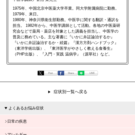
1975年、中国北京中医薬大学卒業。同大学附属病院に勤務。
1979年、来日。
1980年、神奈川県衛生部勤務。中医学に関する翻訳・通訳を
担当。 1982年から、中医学講師として活動。各地の中医薬研
究会などで薬局・薬店を対象とした講義を担当し、中医学の
普及に務めている。主な著書に『いかに弁証論治するか』
『いかに弁証論治するか・続篇』『漢方方剤ハンドブック』
（東洋学術出版）、『東洋医学がやさしく教える食養生』
（PHP出版）、『入門・実践 温病学』（源草社）など。
Post
Share
LINE
症状別一覧へ戻る
よくあるお悩み症状
日常の疾患
アレルギー