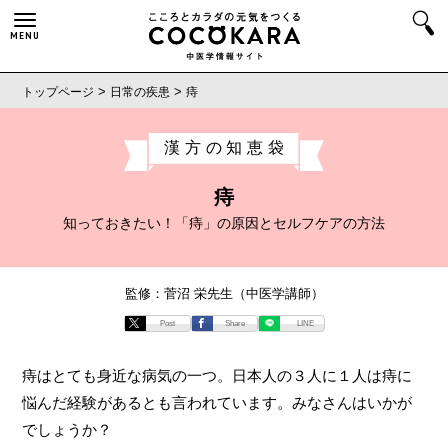
MENU
>
>
トップページ
日常の疾患
痔
漢方の知恵袋
痔
知っておきたい！「痔」の原因とセルフケアの方法
監修：菅沼 栄先生（中医学講師）
Post
Share
LINE
痔はとても身近な病気の一つ。日本人の３人に１人は痔に
悩んだ経験があるとも言われています。みなさんはいかが
でしょうか？