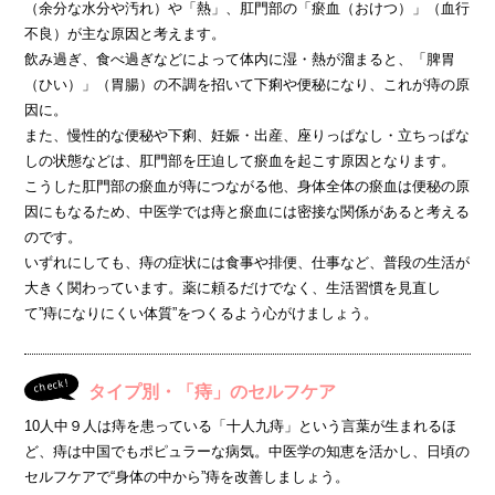
（余分な水分や汚れ）や「熱」、肛門部の「瘀血（おけつ）」（血行
不良）が主な原因と考えます。
飲み過ぎ、食べ過ぎなどによって体内に湿・熱が溜まると、「脾胃
（ひい）」（胃腸）の不調を招いて下痢や便秘になり、これが痔の原
因に。
また、慢性的な便秘や下痢、妊娠・出産、座りっぱなし・立ちっぱな
しの状態などは、肛門部を圧迫して瘀血を起こす原因となります。
こうした肛門部の瘀血が痔につながる他、身体全体の瘀血は便秘の原
因にもなるため、中医学では痔と瘀血には密接な関係があると考える
のです。
いずれにしても、痔の症状には食事や排便、仕事など、普段の生活が
大きく関わっています。薬に頼るだけでなく、生活習慣を見直し
て”痔になりにくい体質”をつくるよう心がけましょう。
check!
タイプ別・「痔」のセルフケア
10人中９人は痔を患っている「十人九痔」という言葉が生まれるほ
ど、痔は中国でもポピュラーな病気。中医学の知恵を活かし、日頃の
セルフケアで“身体の中から”痔を改善しましょう。