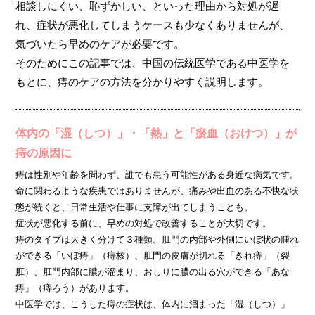
相談しにくい、恥ずかしい、といった理由から対処が遅
れ、症状が悪化してしまうケースも少なくありませんが、
気づいたら早めのケアが必要です。
そのためにこの記事では、中国の伝統医学である中医学を
もとに、痔のケアの方法を分かりやすく説明します。
体内の「湿（しつ）」・「熱」と「瘀血（おけつ）」が
痔の原因に
痔は性別や年齢を問わず、誰でも患う可能性がある身近な病気です。
命に関わるような疾患ではありませんが、痛みや出血のある不快な状
態が続くと、日常生活や仕事に支障が出てしまうことも。
症状が悪化する前に、早めの対処で改善することが大切です。
痔のタイプは大きく分けて３種類。肛門の内部や外側にいぼ状の腫れ
ができる「いぼ痔」（痔核）、肛門の皮膚が切れる「きれ痔」（裂
肛）、肛門内部に膿が溜まり、おしりに膿の出る穴ができる「あな
痔」（痔ろう）があります。
中医学では、こうした痔の症状は、体内に溜まった「湿（しつ）」