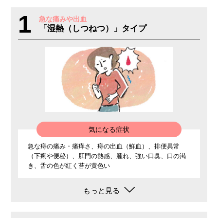
1
急な痛みや出血
「湿熱（しつねつ）」タイプ
気になる症状
急な痔の痛み・痛痒さ、痔の出血（鮮血）、排便異常
（下痢や便秘）、肛門の熱感、腫れ、強い口臭、口の渇
き、舌の色が紅く苔が黄色い
もっと見る