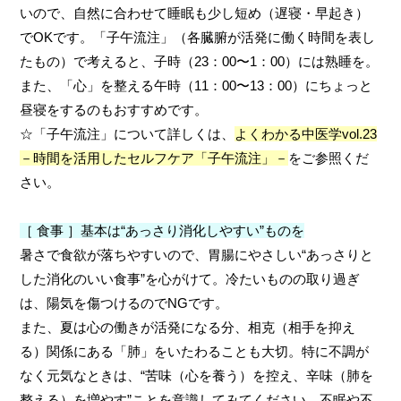
いので、自然に合わせて睡眠も少し短め（遅寝・早起き）
でOKです。「子午流注」（各臓腑が活発に働く時間を表し
たもの）で考えると、子時（23：00〜1：00）には熟睡を。
また、「心」を整える午時（11：00〜13：00）にちょっと
昼寝をするのもおすすめです。
☆「子午流注」について詳しくは、
よくわかる中医学vol.23
－時間を活用したセルフケア「子午流注」－
をご参照くだ
さい。
［ 食事 ］基本は“あっさり消化しやすい”ものを
暑さで食欲が落ちやすいので、胃腸にやさしい“あっさりと
した消化のいい食事”を心がけて。冷たいものの取り過ぎ
は、陽気を傷つけるのでNGです。
また、夏は心の働きが活発になる分、相克（相手を抑え
る）関係にある「肺」をいたわることも大切。特に不調が
なく元気なときは、“苦味（心を養う）を控え、辛味（肺を
整える）を増やす”ことを意識してみてください。不眠や不