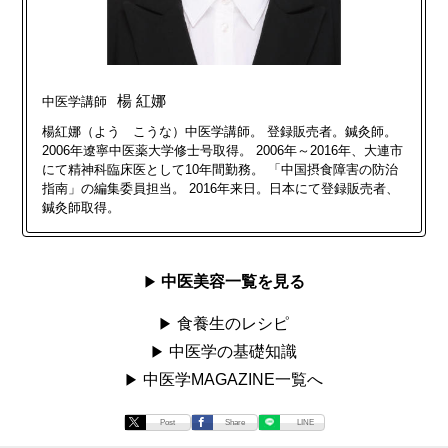
楊 紅娜
中医学講師
楊紅娜（よう こうな）中医学講師。 登録販売者。鍼灸師。
2006年遼寧中医薬大学修士号取得。 2006年～2016年、大連市
にて精神科臨床医として10年間勤務。 「中国摂食障害の防治
指南」の編集委員担当。 2016年来日。日本にて登録販売者、
鍼灸師取得。
中医美容一覧を見る
食養生のレシピ
中医学の基礎知識
中医学MAGAZINE一覧へ
Post
Share
LINE