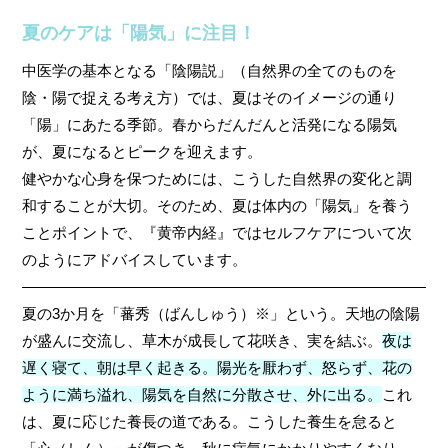
夏のケアは「陽気」に注目！
中医学の基本となる「陰陽説」（自然界の全てのものを
陰・陽で捉える考え方）では、夏はそのイメージの通り
「陽」にあたる季節。春からだんだんと活発になる陽気
が、夏になるとピークを迎えます。
健やかな心身を保つためには、こうした自然界の変化と調
和することが大切。そのため、夏は体内の「陽気」を養う
ことポイントで、『黄帝内経』ではセルフケアについて次
のようにアドバイスしています。
————————————————————————————
夏の3か月を「蕃秀（ばんしゅう）※」という。天地の陰陽
が盛んに交流し、草木が成長して花咲き、実を結ぶ。
夜は
遅く寝て、朝は早く起きる。陽光を厭わず、怒らず、花の
ように満ち溢れ、陽気を自然に分散させ、外に出る。
これ
は、夏に応じた養長の道である。こうした養生を怠ると