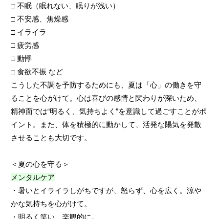
□ 不眠（眠れない、眠りが浅い）
□ 不安感、焦燥感
□ イライラ
□ 疲労感
□ 動悸
□ 食欲不振 など
こうした不調を予防するためにも、夏は「心」の働きを守
ることを心がけて。心は喜びの感情と関わりが深いため、
精神面では“明るく、気持ちよく”を意識して過ごすことがポ
イント。また、体を積極的に動かして、活発な陽気を発散
させることも大切です。
＜夏の心を守る＞
メンタルケア
・暑いとイライラしがちですが、怒らず、心を広く。涼や
かな気持ちを心がけて。
・明るく笑い、楽観的に。