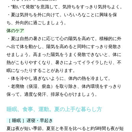
・“動いて発散”を意識して、気持ちをすっきり気持ちよく。
・夏は気持ちを外に向けて。いろいろなことに興味を保
ち、外向的に過ごしましょう。
体のケア
・
夏は自然の暑さに応じて心の陽気を高めて。積極的に外
へ出て体を動かし、陽気を高めると同時にすっきり発散さ
せましょう。高まった陽気をうまく発散できないと、体に
熱がこもりやすくなり、暑さによってイライラしたり、不
眠になったりすることがあります。
・体を冷やし過ぎないように、体内の熱を冷まして。
・老廃物（痰湿、瘀血）を取り除き、体内環境をすっきり
保って。適度な発汗、排尿を心がけましょう。
睡眠、食事、運動。夏の上手な暮らし方
［ 睡眠 ］遅寝・早起き
夏は夜が短い季節。夏至と冬至を比べると約5時間も夜が短