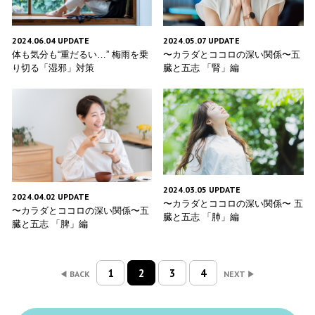
2024.06.04 UPDATE
2024.05.07 UPDATE
体も気分も“重だるい…” 梅雨を乗
〜カラダとココロの深い関係〜五
り切る「湿邪」対策
臓と五志 「腎」編
2024.03.05 UPDATE
2024.04.02 UPDATE
〜カラダとココロの深い関係〜 五
〜カラダとココロの深い関係〜五
臓と五志 「肺」編
臓と五志 「脾」編
1
2
3
4
BACK
NEXT