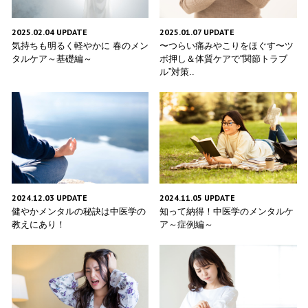
2025.02.04 UPDATE
2025.01.07 UPDATE
気持ちも明るく軽やかに 春のメン
〜つらい痛みやこりをほぐす〜ツ
タルケア～基礎編～
ボ押し＆体質ケアで“関節トラブ
ル”対策..
2024.12.03 UPDATE
2024.11.05 UPDATE
健やかメンタルの秘訣は中医学の
知って納得！中医学のメンタルケ
教えにあり！
ア～症例編～