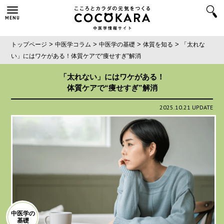
MENU
>
>
>
>
トップページ
中医学コラム
中医学の基礎
体質を知る
「太れな
い」にはワケがある！
体質ケアで“痩せすぎ”解消
「太れない」にはワケがある！
体質ケアで“痩せすぎ”解消
2025.10.21 UPDATE
中医学の
基礎