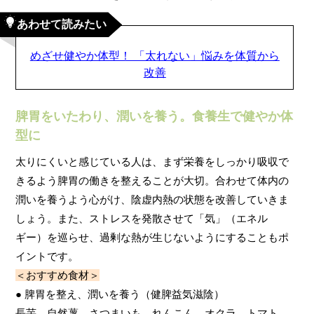
あわせて読みたい
めざせ健やか体型！ 「太れない」悩みを体質から
改善
脾胃をいたわり、潤いを養う。食養生で健やか体
型に
太りにくいと感じている人は、まず栄養をしっかり吸収で
きるよう脾胃の働きを整えることが大切。合わせて体内の
潤いを養うよう心がけ、陰虚内熱の状態を改善していきま
しょう。また、ストレスを発散させて「気」（エネル
ギー）を巡らせ、過剰な熱が生じないようにすることもポ
イントです。
＜おすすめ食材＞
● 脾胃を整え、潤いを養う（健脾益気滋陰）
長芋、自然薯、さつまいも、れんこん、オクラ、トマト、