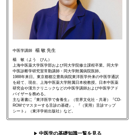
楊 敏 先生
中医学講師
楊 敏（よう びん）
上海中医薬大学医学部および同大学院修士課程卒業。同大学
中医診断学研究室常勤講師・同大学附属病院医師。
1988年来日。東京都都立豊島病院東洋医学外来の中医学通訳
を経て、現在、上海中医薬大学附属日本校教授。日本中医薬
研究会や漢方クリニックなどの中医学講師および中医学アド
バイザーを務める。
主な著書に『東洋医学で食養生』（世界文化社・共著）『CD-
ROMでマスターする舌診の基礎』、『（実用）舌診マップ
シート』（東洋学術出版社）など。
中医学の基礎知識一覧を見る