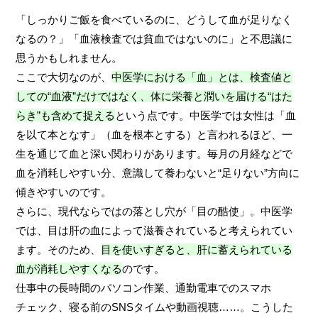
「しっかりご飯を食べているのに、どうして血が足りなく
なるの？」「血液検査では貧血ではないのに」と不思議に
思うかもしれません。
ここで大切なのが、
中医学における「血」とは、検査値と
しての“血液”だけではなく、体に栄養と潤いを届ける“はた
らき”も含めて捉える
という点です。中医学では女性は「血
を以て本となす」（血を根本とする）と言われるほど、一
生を通じて血と深い関わりがあります。毎月の月経などで
血を消耗しやすい分、意識して養わないと“足りない”方向に
傾きやすいのです。
さらに、現代ならではの落とし穴が「目の酷使」。中医学
では、目は肝の血によって滋養されていると考えられてい
ます。そのため、
目を使いすぎると、肝に蓄えられている
血が消耗しやすくなる
のです。
仕事中の長時間のパソコン作業、通勤電車でのスマホ
チェック、寝る前のSNSタイムや動画視聴……。こうした