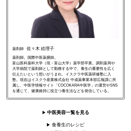
佐々木 絵理子
薬剤師
薬剤師。国際中医薬膳師。
富山医科薬科大学（現・富山大学）薬学部卒業。調剤薬局や
大学病院で薬剤師として勤務する中で、養生の重要性を広く
伝えたいという想いがうまれ、イスクラ中医薬研修塾に入
塾。現在はイスクラ産業株式会社 中成薬事業本部広報課に所
属し、中医学情報サイト「COCOKARA中医学」の運営やSNS
を通じて、健康維持に役立つ養生法などを発信している。
中医美容一覧を見る
食養生のレシピ