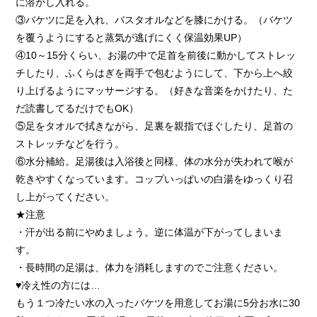
に溶かし入れる。
③バケツに足を入れ、バスタオルなどを膝にかける。（バケツ
を覆うようにすると蒸気が逃げにくく保温効果UP）
④10～15分くらい、お湯の中で足首を前後に動かしてストレッ
チしたり、ふくらはぎを両手で包むようにして、下から上へ絞
り上げるようにマッサージする。（好きな音楽をかけたり、た
だ読書してるだけでもOK）
⑤足をタオルで拭きながら、足裏を親指でほぐしたり、足首の
ストレッチなどを行う。
⑥水分補給。足湯後は入浴後と同様、体の水分が失われて喉が
乾きやすくなっています。コップいっぱいの白湯をゆっくり召
し上がってください。
★注意
・汗が出る前にやめましょう。逆に体温が下がってしまいま
す。
・長時間の足湯は、体力を消耗しますのでご注意ください。
♥冷え性の方には…
もう１つ冷たい水の入ったバケツを用意してお湯に5分お水に30