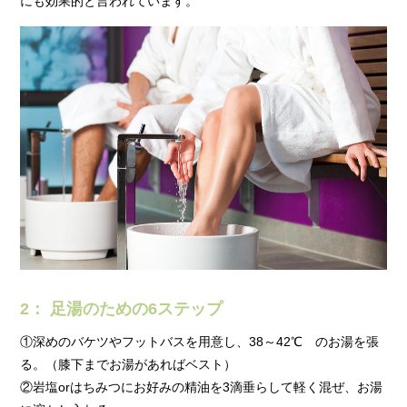
にも効果的と言われています。
2： 足湯のための6ステップ
①深めのバケツやフットバスを用意し、38～42℃ のお湯を張
る。（膝下までお湯があればベスト）
②岩塩orはちみつにお好みの精油を3滴垂らして軽く混ぜ、お湯