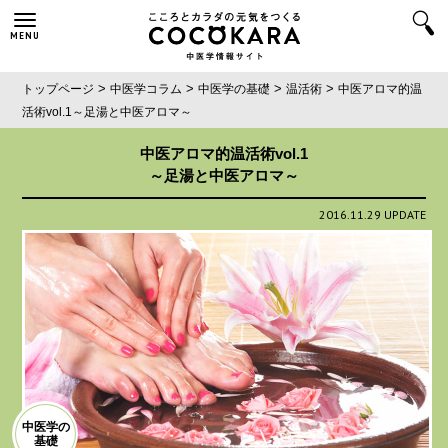
MENU
>
>
>
>
トップページ
中医学コラム
中医学の基礎
温活術
中医アロマ的温
活術vol.1
～足湯と中医アロマ～
中医アロマ的温活術vol.1
～足湯と中医アロマ～
2016.11.29 UPDATE
中医学の
基礎