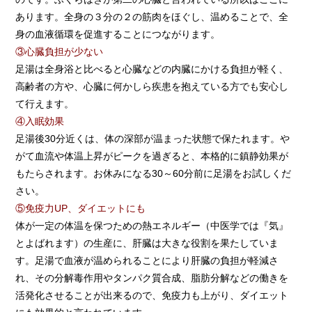
あります。全身の３分の２の筋肉をほぐし、温めることで、全
身の血液循環を促進することにつながります。
③心臓負担が少ない
足湯は全身浴と比べると心臓などの内臓にかける負担が軽く、
高齢者の方や、心臓に何かしら疾患を抱えている方でも安心し
て行えます。
④入眠効果
足湯後30分近くは、体の深部が温まった状態で保たれます。や
がて血流や体温上昇がピークを過ぎると、本格的に鎮静効果が
もたらされます。お休みになる30～60分前に足湯をお試しくだ
さい。
⑤免疫力UP、ダイエットにも
体が一定の体温を保つための熱エネルギー（中医学では『気』
とよばれます）の生産に、肝臓は大きな役割を果たしていま
す。足湯で血液が温められることにより肝臓の負担が軽減さ
れ、その分解毒作用やタンパク質合成、脂肪分解などの働きを
活発化させることが出来るので、免疫力も上がり、ダイエット