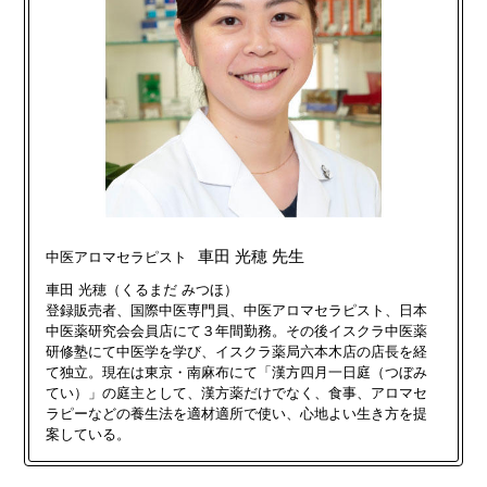
車田 光穂 先生
中医アロマセラピスト
車田 光穂（くるまだ みつほ）
登録販売者、国際中医専門員、中医アロマセラピスト、日本
中医薬研究会会員店にて３年間勤務。その後イスクラ中医薬
研修塾にて中医学を学び、イスクラ薬局六本木店の店長を経
て独立。現在は東京・南麻布にて「漢方四月一日庭（つぼみ
てい）」の庭主として、漢方薬だけでなく、食事、アロマセ
ラピーなどの養生法を適材適所で使い、心地よい生き方を提
案している。