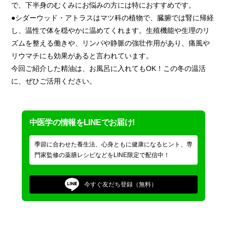
で、下半身のむくみにお悩みの方には特におすすめです。
●シダーウッド・アトラスはマツ科の植物で、臓腑では腎に帰経
し、温性で体を穏やかに温めてくれます。生殖機能や生理のリ
ズムを整える働きや、リンパや静脈の強壮作用があり、痛風や
リウマチにも効果があると言われています。
今回ご紹介した精油は、お風呂に入れてもOK！この冬の温活
に、ぜひご活用ください。
中医学の情報をLINEでお届け!
季節に合わせた養生法、心身ともに健康になるヒント、専
門家監修の薬膳レシピなどをLINE限定で配信中！
今すぐ
友だち登録（無料）