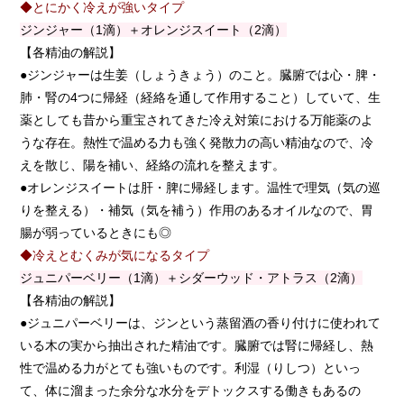
◆とにかく冷えが強いタイプ
ジンジャー（1滴）＋オレンジスイート（2滴）
【各精油の解説】
●ジンジャーは生姜（しょうきょう）のこと。臓腑では心・脾・
肺・腎の4つに帰経（経絡を通して作用すること）していて、生
薬としても昔から重宝されてきた冷え対策における万能薬のよ
うな存在。熱性で温める力も強く発散力の高い精油なので、冷
えを散じ、陽を補い、経絡の流れを整えます。
●オレンジスイートは肝・脾に帰経します。温性で理気（気の巡
りを整える）・補気（気を補う）作用のあるオイルなので、胃
腸が弱っているときにも◎
◆冷えとむくみが気になるタイプ
ジュニパーベリー（1滴）＋シダーウッド・アトラス（2滴）
【各精油の解説】
●ジュニパーベリーは、ジンという蒸留酒の香り付けに使われて
いる木の実から抽出された精油です。臓腑では腎に帰経し、熱
性で温める力がとても強いものです。利湿（りしつ）といっ
て、体に溜まった余分な水分をデトックスする働きもあるの