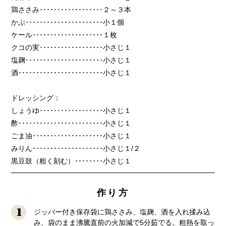
鶏ささみ
････････････････
･･
２～３本
かぶ
････････････････
･･････
小１個
ケール
････････････････
････
１枚
クコの実
････････････････
･･
小さじ１
塩麹
････････････････
･･････
小さじ１
酒
････････････････
････････
小さじ１
ドレッシング：
しょうゆ
････････････････
･･
小さじ１
酢
････････････････
････････
小さじ１
ごま油
････････････････
････
小さじ１
みりん
････････････････
････
小さじ１/２
黒豆鼓（粗く刻む）
････････
小さじ１
作り方
1
ジッパー付き保存袋に鶏ささみ、塩麹、酒を入れ揉み込
み、袋のまま沸騰直前の火加減で5分茹でる。粗熱を取っ