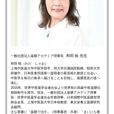
和田 暁 先生
一般社団法人薬膳アカデミア理事長
和田 暁（わだ しゃお）
上海中医薬大学中医学部卒、同大学付属病院勤務。昭和大学
研修中、日本医食同源第一提唱者の新居裕久教授と出会い、
中医学を毎日の食卓へ届けることを目指し、薬膳普及の道へ
進む。
2015年、世界中医薬学会連合会より世界初の高級中医薬膳伝
授師称号を授与。現在、一般社団法人薬膳アカデミア理事
長・世界中医薬学会連合会常務理事、日本国際中医薬膳管理
師会会長、上海中医薬大学日本校教授、東京栄養士薬膳研究
会顧問。
主な著書に『薬膳で治す』（時事書房・共著）『まいにち養