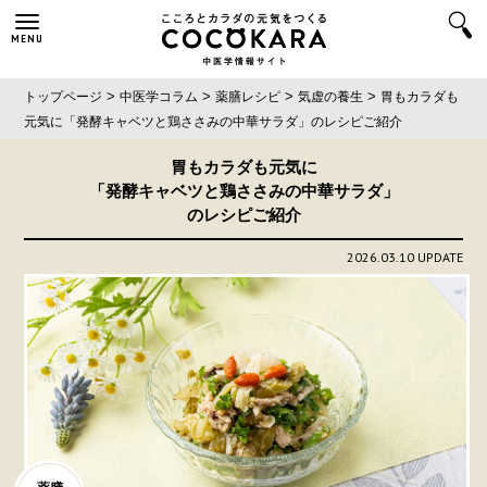
MENU
>
>
>
>
トップページ
中医学コラム
薬膳レシピ
気虚の養生
胃もカラダも
元気に
「発酵キャベツと鶏ささみの中華サラダ」
のレシピご紹介
胃もカラダも元気に
「発酵キャベツと鶏ささみの中華サラダ」
のレシピご紹介
2026.03.10 UPDATE