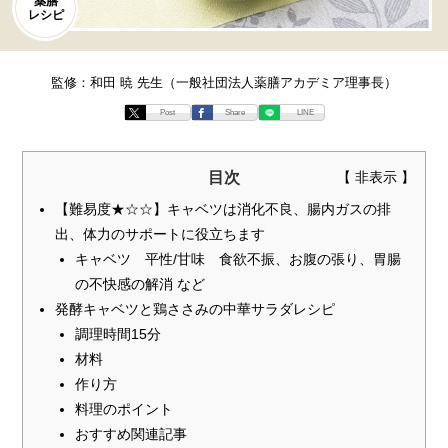
薬膳
レシピ
監修：和田 暁 先生（一般社団法人薬膳アカデミア理事長）
Post
Share
LINE
目次
【難易度★☆☆】キャベツは消化不良、腸内ガスの排
出、体力のサポートに役立ちます
キャベツ 平性/甘味 食欲不振、お腹の張り、胃腸
の不快感の解消 など
発酵キャベツと鶏ささみの中華サラダレシピ
調理時間15分
材料
作り方
料理のポイント
おすすめ関連記事