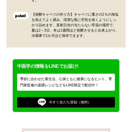
す。
【発酵キャベツの作り方】キャベツに重さの2％の海塩
point!
を加えてよく揉み、清潔な瓶に空気を抜くようにしっ
かり詰めます。直射日光の当たらない常温の場所で、
夏は2～3日、冬は1週間ほど発酵させると出来上がり。
冷蔵庫で1か月ほど保存できます。
中医学の情報をLINEでお届け!
季節に合わせた養生法、心身ともに健康になるヒント、専
門家監修の薬膳レシピなどをLINE限定で配信中！
今すぐ
友だち登録（無料）