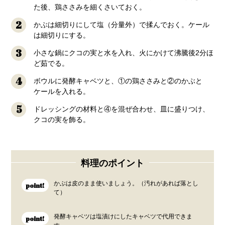
た後、鶏ささみを細くさいておく。
2
かぶは細切りにして塩（分量外）で揉んでおく。ケール
は細切りにする。
3
小さな鍋にクコの実と水を入れ、火にかけて沸騰後2分ほ
ど茹でる。
4
ボウルに発酵キャベツと、①の鶏ささみと②のかぶと
ケールを入れる。
5
ドレッシングの材料と④を混ぜ合わせ、皿に盛りつけ、
クコの実を飾る。
料理のポイント
かぶは皮のまま使いましょう。（汚れがあれば落とし
point!
て）
発酵キャベツは塩漬けにしたキャベツで代用できま
point!