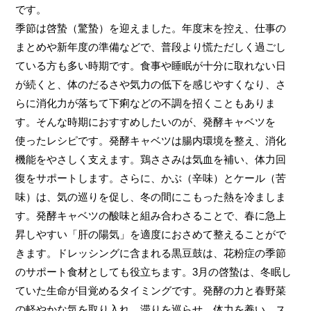
です。
季節は啓蟄（驚蟄）を迎えました。年度末を控え、仕事の
まとめや新年度の準備などで、普段より慌ただしく過ごし
ている方も多い時期です。食事や睡眠が十分に取れない日
が続くと、体のだるさや気力の低下を感じやすくなり、さ
らに消化力が落ちて下痢などの不調を招くこともありま
す。
そんな時期におすすめしたいのが、発酵キャベツを
使ったレシピです。発酵キャベツは腸内環境を整え、消化
機能をやさしく支えます。鶏ささみは気血を補い、体力回
復をサポートします。さらに、かぶ（辛味）とケール（苦
味）は、気の巡りを促し、冬の間にこもった熱を冷ましま
す。発酵キャベツの酸味と組み合わさることで、春に急上
昇しやすい「肝の陽気」を適度におさめて整えることがで
きます。ドレッシングに含まれる黒豆鼓は、花粉症の季節
のサポート食材としても役立ちます。3月の啓蟄は、冬眠し
ていた生命が目覚めるタイミングです。発酵の力と春野菜
の軽やかな気を取り入れ、滞りを巡らせ、体力を養い、ス