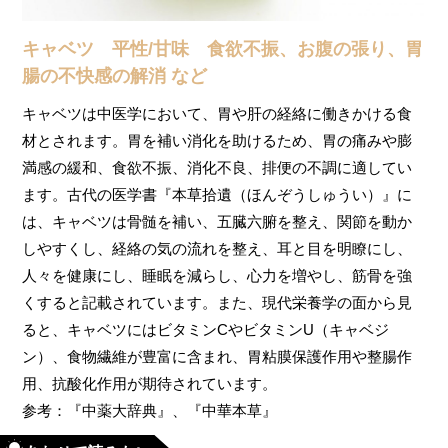
キャベツ 平性/甘味 食欲不振、お腹の張り、胃
腸の不快感の解消 など
キャベツは中医学において、胃や肝の経絡に働きかける食
材とされます。
胃を補い消化を助けるため、胃の痛みや膨
満感の緩和、食欲不振、消化不良、排便の不調に適してい
ます。古代の医学書『本草拾遺（ほんぞうしゅうい）』に
は、キャベツは骨髄を補い、五臓六腑を整え、関節を動か
しやすくし、経絡の気の流れを整え、耳と目を明瞭にし、
人々を健康にし、睡眠を減らし、心力を増やし、筋骨を強
くすると記載されています。また、現代栄養学の面から見
ると、キャベツにはビタミンCやビタミンU（キャベジ
ン）、食物繊維が豊富に含まれ、胃粘膜保護作用や整腸作
用、抗酸化作用が期待されています。
参考：『中薬大辞典』、『中華本草』