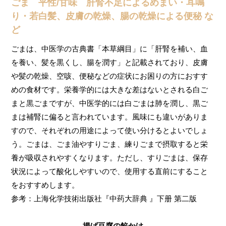
ごま 平性/甘味 肝腎不足によるめまい・耳鳴
り・若白髪、皮膚の乾燥、腸の乾燥による便秘 な
ど
ごまは、中医学の古典書「本草綱目」に「肝腎を補い、血
を養い、髪を黒くし、腸を潤す」と記載されており、皮膚
や髪の乾燥、空咳、便秘などの症状にお困りの方におすす
めの食材です。
栄養学的には大きな差はないとされる白ご
まと黒ごまですが、中医学的には
白ごまは肺を潤し、黒ご
まは補腎に偏ると言われています。風味にも違いがありま
すので、それぞれの用途によって使い分けるとよいでしょ
う。
ごまは、ごま油やすりごま、練りごまで摂取すると栄
養が吸収されやすくなります。ただし、すりごまは、保存
状況によって酸化しやすいので、使用する直前にすること
をおすすめします。
参考：上海化学技術出版社『中药大辞典 』下册 第二版
揚げ豆腐の餡かけ