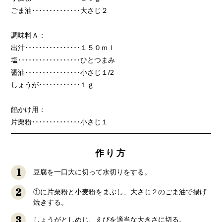
ごま油
･･････････････
大さじ２
調味料Ａ：
出汁
････････････････
１５０ｍｌ
塩
･･････････････････
ひとつまみ
醤油
････････････････
小さじ１
/2
しょうが
････････････
１ｇ
餡かけ用：
片栗粉
･･････････････
小さじ１
作り方
1
豆腐を一口大に切って水切りをする。
2
①に片栗粉と小麦粉をまぶし、大さじ２のごま油で揚げ
焼きする。
3
しょうがとしめじ、えびを適当な大きさに切る。