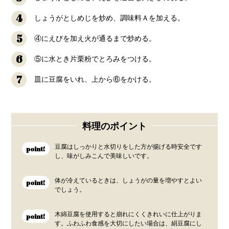
4
しょうがとしめじを炒め、調味料Ａを加える。
5
④にえびを加え火が通るまで炒める。
6
⑤に水とき片栗粉でとろみをつける。
7
皿に豆腐をいれ、上から⑥をかける。
料理のポイント
豆腐はしっかりと水切りをした方が揚げる時安全です
point!
し、味がしみこんで美味しいです。
体が冷えているときは、しょうがの量を増やすとよい
point!
でしょう。
木綿豆腐を使用すると崩れにくくきれいに仕上がりま
point!
す。ふわふわ食感を大切にしたい場合は、絹豆腐にし