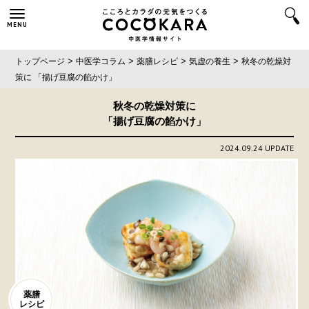
MENU
>
>
>
>
トップページ
中医学コラム
薬膳レシピ
気虚の養生
秋冬の乾燥対
策に
「揚げ豆腐の餡かけ」
秋冬の乾燥対策に
「揚げ豆腐の餡かけ」
2024.09.24 UPDATE
薬膳
レシピ