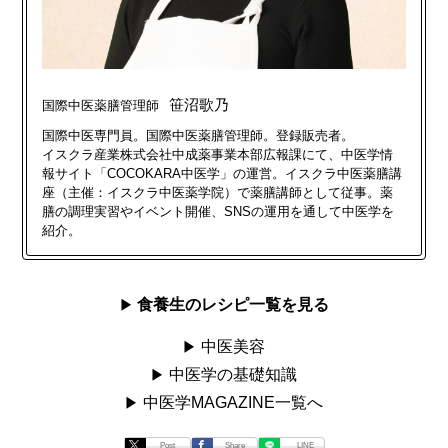
笹沼歌乃
国際中医薬膳管理師
国際中医専門員。国際中医薬膳管理師。登録販売者。
イスクラ産業株式会社中成薬事業本部広報課にて、中医学情
報サイト「COCOKARA中医学」の運営。
イスクラ中医薬膳講
座（主催：イスクラ中医薬学院）で薬膳講師として従事。薬
膳の調理実習やイベント開催、SNSの運用を通して中医学を
紹介。​​
食養生のレシピ一覧を見る
中医美容
中医学の基礎知識
中医学MAGAZINE一覧へ
Post
Share
LINE