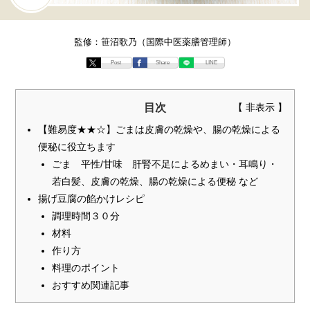
監修：笹沼歌乃（国際中医薬膳管理師）
Post
Share
LINE
目次
【難易度★★☆】ごまは皮膚の乾燥や、腸の乾燥による
便秘に役立ちます
ごま 平性/甘味 肝腎不足によるめまい・耳鳴り・
若白髪、皮膚の乾燥、腸の乾燥による便秘 など
揚げ豆腐の餡かけレシピ
調理時間３０分
材料
作り方
料理のポイント
おすすめ関連記事