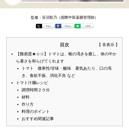
監修：笹沼歌乃（国際中医薬膳管理師）
Post
Share
LINE
目次
【難易度★☆☆】トマトは、喉の渇きを癒し、体の中か
ら暑さを和らげてくれます
トマト 微寒性/甘味・酸味 暑気あたり、口の渇
き、食欲不振、消化不良 など
トマト汁麺レシピ
調理時間２０分
材料
作り方
料理のポイント
おすすめ関連記事