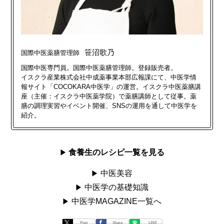
笹沼歌乃
国際中医薬膳管理師
国際中医専門員。国際中医薬膳管理師。登録販売者。
イスクラ産業株式会社中成薬事業本部広報課にて、中医学情
報サイト「COCOKARA中医学」の運営。
イスクラ中医薬膳講
座（主催：イスクラ中医薬学院）で薬膳講師として従事。薬
膳の調理実習やイベント開催、SNSの運用を通して中医学を
紹介。​​
食養生のレシピ一覧を見る
中医美容
中医学の基礎知識
中医学MAGAZINE一覧へ
Post
Share
LINE