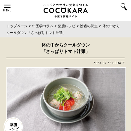
MENU
>
>
>
>
トップページ
中医学コラム
薬膳レシピ
陰虚の養生
体の中から
クールダウン
「さっぱりトマト汁麺」
体の中からクールダウン
「さっぱりトマト汁麺」
2024.05.28 UPDATE
薬膳
レシピ