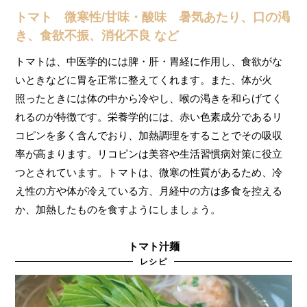
トマト 微寒性/甘味・酸味 暑気あたり、口の渇
き、食欲不振、消化不良 など
トマトは、中医学的には脾・肝・胃経に作用し、食欲がな
いときなどに胃を正常に整えてくれます。また、体が火
照ったときには体の中から冷やし、喉の渇きを和らげてく
れるのが特徴です。栄養学的には、赤い色素成分であるリ
コピンを多く含んでおり、加熱調理をすることでその吸収
率が高まります。リコピンは美容や生活習慣病対策に役立
つとされています。トマトは、微寒の性質があるため、冷
え性の方や体が冷えている方、月経中の方は多食を控える
か、加熱したものを食すようにしましょう。
トマト汁麺
レシピ