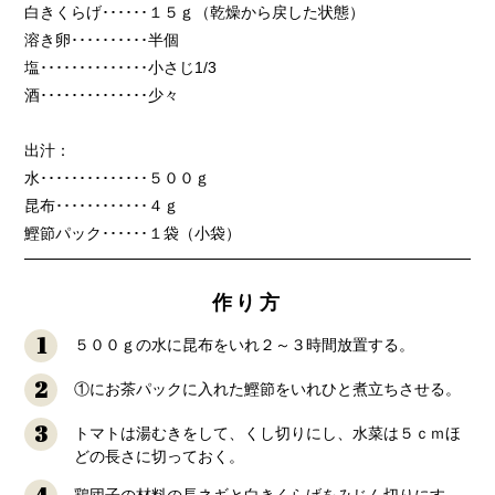
白きくらげ･･････１５ｇ（乾燥から戻した状態）
溶き卵･･････････半個
塩･･････････････小さじ1/3
酒･･････････････少々
出汁：
水･･････････････５００ｇ
昆布････････････４ｇ
鰹節パック･･････１袋（小袋）
作り方
1
５００ｇの水に昆布をいれ２～３時間放置する。
2
①にお茶パックに入れた鰹節をいれひと煮立ちさせる。
3
トマトは湯むきをして、くし切りにし、水菜は５ｃｍほ
どの長さに切っておく。