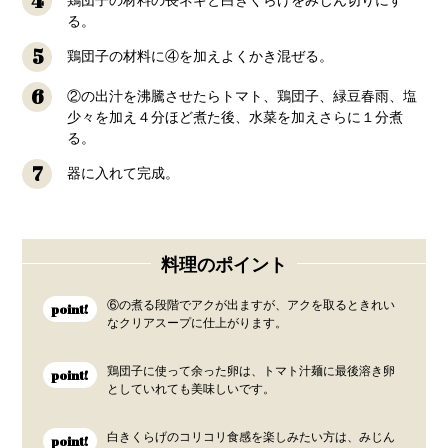
4
鶏団子の材料の長ネギと白きくらげをみじん切りにす
る。
5
鶏団子の材料に④を加えよくかき混ぜる。
6
②の出汁を沸騰させたらトマト、鶏団子、緑豆春雨、塩
少々を加え４分ほど煮た後、水菜を加えさらに１分煮
る。
7
器に入れて完成。
料理のポイント
⑥の煮る段階でアクが出ますが、アクを取るときれい
point!
なクリアスープに仕上がります。
鶏団子に使って余った卵は、トマト汁麺に最後溶き卵
point!
としていれても美味しいです。
白きくらげのコリコリ食感を楽しみたい方は、みじん
point!