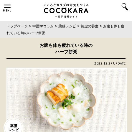
MENU
>
>
>
>
トップページ
中医学コラム
薬膳レシピ
気虚の養生
お腹も体も疲
れている時の
ハーブ餅粥
お腹も体も疲れている時の
ハーブ餅粥
2022.12.27 UPDATE
薬膳
レシピ