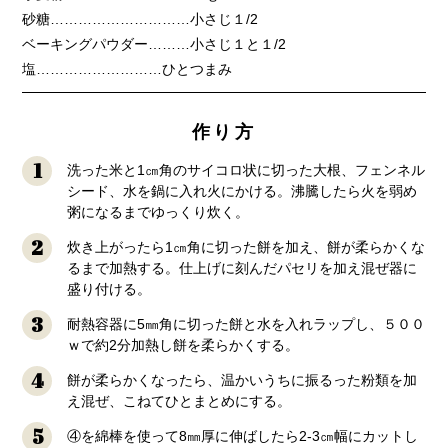
砂糖…………………………小さじ１/2
ベーキングパウダー………小さじ１と１/2
塩………………………ひとつまみ
作り方
1
洗った米と1㎝角のサイコロ状に切った大根、フェンネル
シード、水を鍋に入れ火にかける。沸騰したら火を弱め
粥になるまでゆっくり炊く。
2
炊き上がったら1㎝角に切った餅を加え、餅が柔らかくな
るまで加熱する。仕上げに刻んだパセリを加え混ぜ器に
盛り付ける。
3
耐熱容器に5㎜角に切った餅と水を入れラップし、５００
ｗで約2分加熱し餅を柔らかくする。
4
餅が柔らかくなったら、温かいうちに振るった粉類を加
え混ぜ、こねてひとまとめにする。
5
④を綿棒を使って8㎜厚に伸ばしたら2-3㎝幅にカットし