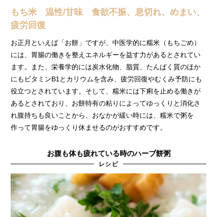
もち米 温性/甘味 食欲不振、息切れ、めまい、
疲労回復
お正月といえば「お餅」ですが、中医学的に糯米（もちごめ）
には、胃腸の働きを整えエネルギーを益す力があるとされてい
ます。また、栄養学的には炭水化物、脂質、たんぱく質のほか
にもビタミンB1とカリウムを含み、疲労回復やむくみ予防にも
役立つとされています。そして、糯米には下痢を止める働きが
あるとされており、お餅特有の粘りによってゆっくりと消化さ
れ腹持ちも良いことから、おなかが緩い時には、糯米で粥を
作って胃腸をゆっくり休ませるのがおすすめです。
お腹も体も疲れている時のハーブ餅粥
レシピ