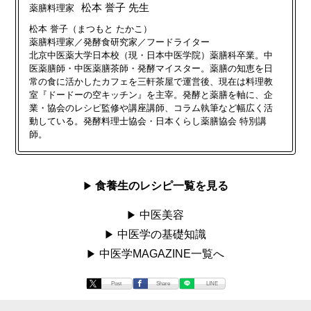
松本 誉子 先生
薬膳料理家
松本 誉子（まつもと たかこ）
薬膳料理家／発酵食研究家／フードライター
北京中医薬大学日本校（現・日本中医学院）薬膳科卒業。中
医薬膳師・中医薬膳茶師・発酵マイスター。薬膳の知恵を日
常の食に活かしたカフェを三軒茶屋で運営後、現在は料理教
室『ドードーの空キッチン』を主宰。発酵と薬膳を軸に、企
業・協会のレシピ監修や講座講師、コラム執筆など幅広く活
動している。発酵料理士協会・日本くらし薬膳協会 特別講
師。
食養生のレシピ一覧を見る
中医美容
中医学の基礎知識
中医学MAGAZINE一覧へ
Post
Share
LINE