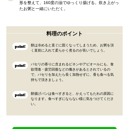
形を整えて、160度の油でゆっくり揚げる。炊き上がっ
たお粥と一緒にいただく。
料理のポイント
餅は冷めると直ぐに固くなってしまうため、お粥を頂
point!
く直前に入れて柔らかく煮るのが良いでしょう。
パセリの香りに含まれるピネンやアピオールにも、食
point!
欲増進・疲労回復などの働きがあるとされているの
で、パセリを加えたら長く加熱せずに、香も食べる気
持ちで頂きましょう。
餅揚げパンは食べすぎると、かえってもたれの原因に
point!
なります。食べすぎにならない様に気をつけてくださ
い。