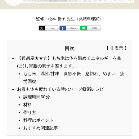
監修：松本 誉子 先生（薬膳料理家）
Post
Share
LINE
目次
【難易度★★☆】もち米は体を温めてエネルギーを益
(ま)し胃腸の調子を整えます。
もち米 温性/甘味 食欲不振、息切れ、めまい、疲
労回復
お腹も体も疲れている時のハーブ餅粥レシピ
調理時間60分
材料
作り方
料理のポイント
おすすめ関連記事