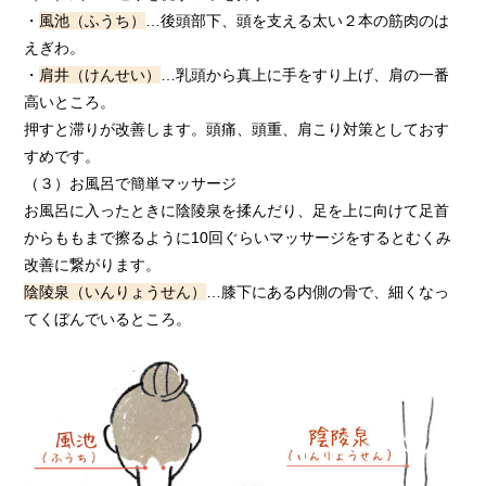
・
風池（ふうち）
…後頭部下、頭を支える太い２本の筋肉のは
えぎわ。
・
肩井（けんせい）
…乳頭から真上に手をすり上げ、肩の一番
高いところ。
押すと滞りが改善します。頭痛、頭重、肩こり対策としておす
すめです。
（３）お風呂で簡単マッサージ
お風呂に入ったときに陰陵泉を揉んだり、足を上に向けて足首
からももまで擦るように10回ぐらいマッサージをするとむくみ
改善に繋がります。
陰陵泉（いんりょうせん）
…膝下にある内側の骨で、細くなっ
てくぼんでいるところ。