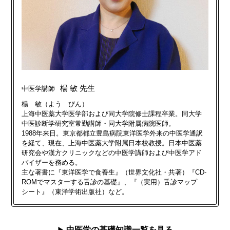
楊 敏 先生
中医学講師
楊 敏（よう びん）
上海中医薬大学医学部および同大学院修士課程卒業。同大学
中医診断学研究室常勤講師・同大学附属病院医師。
1988年来日。東京都都立豊島病院東洋医学外来の中医学通訳
を経て、現在、上海中医薬大学附属日本校教授。日本中医薬
研究会や漢方クリニックなどの中医学講師および中医学アド
バイザーを務める。
主な著書に『東洋医学で食養生』（世界文化社・共著）『CD-
ROMでマスターする舌診の基礎』、『（実用）舌診マップ
シート』（東洋学術出版社）など。
中医学の基礎知識一覧を見る