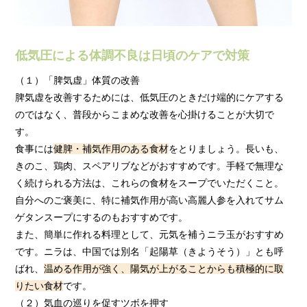
低気圧による体調不良は日頃のケアで対策
（１）「脾気虚」体質の改善
脾気虚を改善するためには、低気圧のときだけ端的にケアする
のではなく、普段からこまめな改善を心掛けることが大切で
す。
食事には
健脾・補気作用のある食材
をとりましょう。長いも、
きのこ、鶏肉、スペアリブなどがおすすめです。手軽で無理な
く続けられる方法は、これらの食材をスープでいただくこと。
自分へのご褒美に、特に補気作用が高い高麗人参を入れてサム
ゲタンスープにするのもおすすめです。
また、簡単に作れる料理として、元気を補うニラ玉がおすすめ
です。ニラは、中国では別名「起陽草（きようそう）」とも呼
ばれ、
温める作用が強く、陽気が上がることからも積極的に取
りたい食材
です。
（２）気血の巡りを促すツボを押す