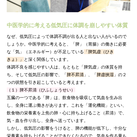
中医学的に考える低気圧に体調を崩しやすい体質
なぜ、低気圧によって体調不調が出る人と出ない人がいるので
しょうか。中医学的に考えると、「脾」（胃腸）の働きに必要
な「気」（エネルギー）が不足している
「脾気虚（ひき
きょ）」
と深く関係しています。
体調不良を感じやすい人は、もともと「脾気虚」の体質を持
ち、そして低気圧の影響で、「
脾不昇清
」、「
脾虚挟湿
」の２
つの状態を引き起こしていると考えます。
（１）脾不昇清（ひふしょうせい）
五臓の一つである「脾」は、飲食物を吸収して気血を生み出
し、全身に運ぶ働きがあります。これを「運化機能」といい、
飲食物の栄養素を上焦の肺・心に持ち上げること（昇清）で、
気・血を作り出し、全身へ送っています。
しかし、低気圧の影響をうけると、脾の機能が低下し、十分な
栄養素を持ち上げることができなくなるので、気血を作る量も