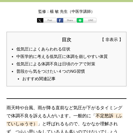
監修：楊 敏 先生（中医学講師）
Post
Share
LINE
目次
低気圧によくあらわれる症状
中医学的に考える低気圧に体調を崩しやすい体質
低気圧による体調不良は日頃のケアで対策
普段から気をつけたい４つのNG習慣
おすすめ関連記事
雨天時や台風、雨が降る直前など気圧が下がるタイミング
で体調不良を訴える人がいます。一般的に「
不定愁訴（ふ
ていしゅうそ）
」と呼ばれるもので、なかなか理解され
ず、つらい思いをしている人も多いのではないでしょう