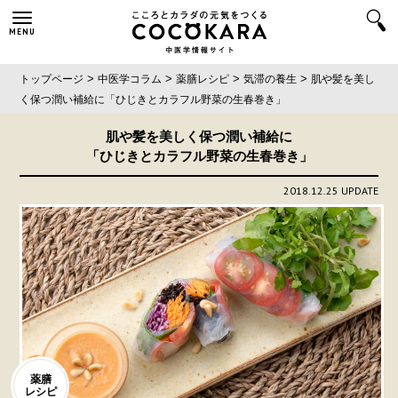
MENU
>
>
>
>
トップページ
中医学コラム
薬膳レシピ
気滞の養生
肌や髪を美し
く保つ潤い補給に
「ひじきとカラフル野菜の生春巻き」
肌や髪を美しく保つ潤い補給に
「ひじきとカラフル野菜の生春巻き」
2018.12.25 UPDATE
薬膳
レシピ