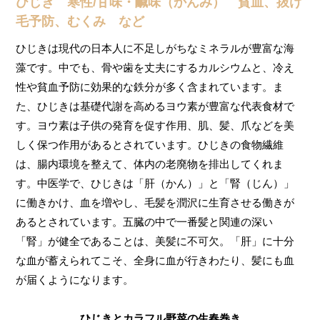
ひじき 寒性/甘味・鹹味（かんみ） 貧血、抜け
毛予防、むくみ など
ひじきは現代の日本人に不足しがちなミネラルが豊富な海
藻です。中でも、骨や歯を丈夫にするカルシウムと、冷え
性や貧血予防に効果的な鉄分が多く含まれています。ま
た、ひじきは基礎代謝を高めるヨウ素が豊富な代表食材で
す。ヨウ素は子供の発育を促す作用、肌、髪、爪などを美
しく保つ作用があるとされています。ひじきの食物繊維
は、腸内環境を整えて、体内の老廃物を排出してくれま
す。中医学で、ひじきは「肝（かん）」と「腎（じん）」
に働きかけ、血を増やし、毛髪を潤沢に生育させる働きが
あるとされています。五臓の中で一番髪と関連の深い
「腎」が健全であることは、美髪に不可欠。「肝」に十分
な血が蓄えられてこそ、全身に血が行きわたり、髪にも血
が届くようになります。
ひじきとカラフル野菜の生春巻き