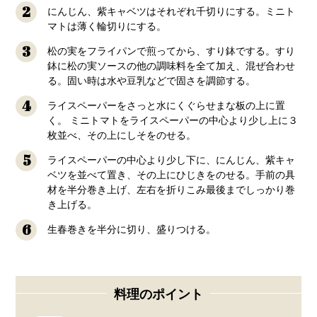
2
にんじん、紫キャベツはそれぞれ千切りにする。ミニト
マトは薄く輪切りにする。
3
松の実をフライパンで煎ってから、すり鉢でする。すり
鉢に松の実ソースの他の調味料を全て加え、混ぜ合わせ
る。固い時は水や豆乳などで固さを調節する。
4
ライスペーパーをさっと水にくぐらせまな板の上に置
く。 ミニトマトをライスペーパーの中心より少し上に３
枚並べ、その上にしそをのせる。
5
ライスペーパーの中心より少し下に、にんじん、紫キャ
ベツを並べて置き、その上にひじきをのせる。手前の具
材を半分巻き上げ、左右を折りこみ最後までしっかり巻
き上げる。
6
生春巻きを半分に切り、盛りつける。
料理のポイント