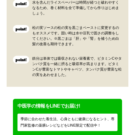
水を含んだライスペーパーは時間が経つと破れやすく
point!
なるため、巻く材料を全て準備してから作りはじめま
しょう。
松の実ソースの松の実を黒ごまペーストに変更するの
point!
もオススメです。固い時は水や豆乳で固さの調整をし
てください。※黒ごまは「肝」や「腎」を補うため白
髪の改善も期待できます。
鉄分は単体では吸収されない栄養素で、ビタミンCやタ
point!
ンパク質を一緒に摂ると吸収率が高まります。ビタミ
ンCが豊富なトマトやキャベツ、タンパク質が豊富な松
の実をあわせました。
中医学の情報をLINEでお届け!
季節に合わせた養生法、心身ともに健康になるヒント、専
門家監修の薬膳レシピなどをLINE限定で配信中！