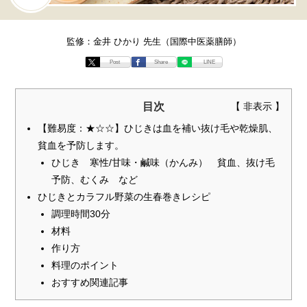
監修：金井 ひかり 先生（国際中医薬膳師）
Post
Share
LINE
目次
【難易度：★☆☆】ひじきは血を補い抜け毛や乾燥肌、
貧血を予防します。
ひじき 寒性/甘味・鹹味（かんみ） 貧血、抜け毛
予防、むくみ など
ひじきとカラフル野菜の生春巻きレシピ
調理時間30分
材料
作り方
料理のポイント
おすすめ関連記事