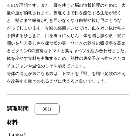
るのが理想です。また、目を使うと脳の情報処理のために、大
量の血が消耗されます。夜遅くまで目を酷使する生活が続く
と、髪にまで栄養が行き届かなくなり白髪や抜け毛にもつな
がってしまいます。今回の薬膳レシピでは、血を補い抜け毛を
予防するひじきに、目を養うにんじん、体を潤し肌や爪・髪に
潤いを与え美しさを保つ松の実、ひじきの鉄分の吸収率を高め
るビタミンCの豊富なトマトと紫キャベツを組み合わせました。
体を冷やす食材を中和するため、熱性の唐辛子から作られたコ
チュジャンや温性のしそを加えています。
身体の冷えが気になる方は、トマトを「腎」を補い足腰の冷え
を改善する働きのあるえびに代えると良いでしょう。
調理時間
30分
材料
【４本分】