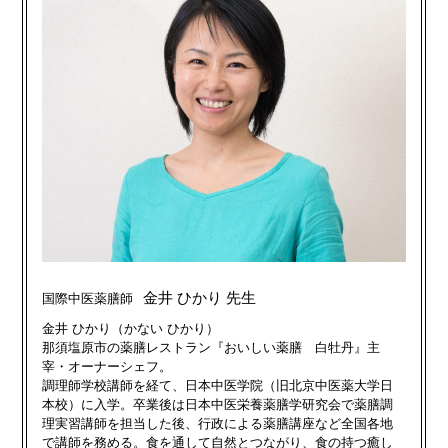
金井 ひかり 先生
国際中医薬膳師
金井 ひかり（かない ひかり）
那須塩原市の薬膳レストラン『おいしい薬膳 白牡丹』主
宰・オーナーシェフ。
調理師学校講師を経て、日本中医学院（旧北京中医薬大学日
本校）に入学。卒業後は日本中医栄養薬膳学研究会で薬膳調
理実習講師を担当した後、行政による薬膳講座など全国各地
で講師を務める。食を通して自然とつながり、食の持つ癒し