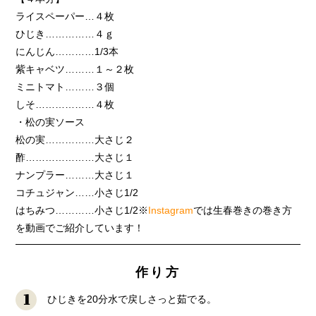
ライスペーパー…４枚
ひじき……………４ｇ
にんじん…………1/3本
紫キャベツ………１～２枚
ミニトマト………３個
しそ………………４枚
・松の実ソース
松の実……………大さじ２
酢…………………大さじ１
ナンプラー………大さじ１
コチュジャン……小さじ1/2
はちみつ…………小さじ1/2※
Instagram
では生春巻きの巻き方
を動画でご紹介しています！
作り方
1
ひじきを20分水で戻しさっと茹でる。