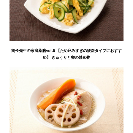
劉伶先生の家庭薬膳vol.6 【ため込みすぎの痰湿タイプにおすす
め】 きゅうりと卵の炒め物