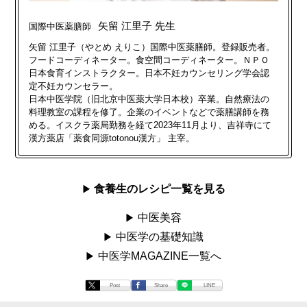
矢留 江里子 先生
国際中医薬膳師
矢留 江里子（やとめ えりこ）国際中医薬膳師。登録販売者。
フードコーディネーター。食空間コーディネーター。ＮＰＯ
日本食育インストラクター。日本不妊カウンセリング学会認
定不妊カウンセラー。
日本中医学院（旧北京中医薬大学日本校）卒業。自然療法の
料理教室の課程を修了。企業のイベントなどで薬膳講師を務
める。イスクラ薬局勤務を経て2023年11月より、吉祥寺にて
漢方薬店「薬食同源totonou漢方」 主宰。
食養生のレシピ一覧を見る
中医美容
中医学の基礎知識
中医学MAGAZINE一覧へ
Post
Share
LINE