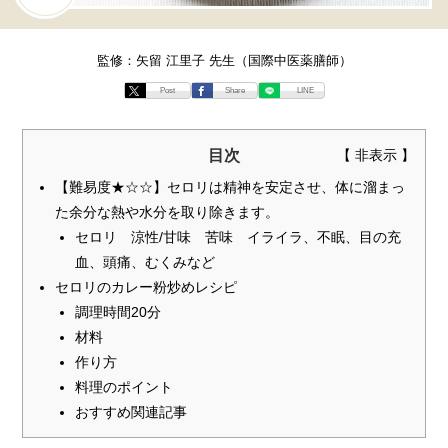
監修：矢留 江里子 先生（国際中医薬膳師）
Post
Share
LINE
目次
【難易度★☆☆】セロリは精神を安定させ、体に溜まっ
た余分な熱や水分を取り除きます。
セロリ 涼性/甘味 苦味 イライラ、不眠、目の充
血、頭痛、むくみなど
セロリのカレー粉炒めレシピ
調理時間20分
材料
作り方
料理のポイント
おすすめ関連記事