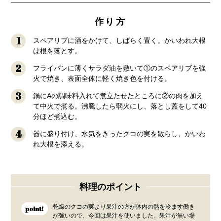
作り方
1
スペアリブに酒をかけて、しばらく置く。かいわれ大根
は根を落とす。
2
フライパンに薄くサラダ油を敷いて①のスペアリブを強
火で焼き、表面全体に軽く焼き色を付ける。
3
鍋にAの調味料入れて煮立たせたところに②の肉を加え
て中火で煮る。沸騰したら弱火にし、落とし蓋をして40
分ほど煮込む。
4
器に盛り付け、水気をきったクコの実を散らし、かいわ
れ大根を添える。
料理のポイント
乾燥のクコの実より果汁の方が体内の熱を冷ます働き
point!
が強いので、今回は果汁を使いました。果汁が無い場