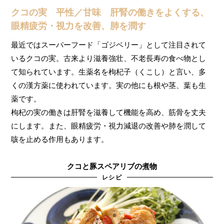
クコの実 平性／甘味 肝腎の働きをよくする、
眼精疲労・視力を改善、肺を潤す
最近ではスーパーフード「ゴジベリー」として注目されて
いるクコの実。古来より滋養強壮、不老長寿の食べ物とし
て知られています。生薬名を枸杞子（くこし）と言い、多
くの漢方薬に使われています。実の他にも根や茎、葉も生
薬です。
枸杞の実の働きは肝腎を滋養して機能を高め、筋骨を丈夫
にします。また、眼精疲労・視力減退の改善や肺を潤して
咳を止める作用もあります。
クコと豚スペアリブの煮物
レシピ