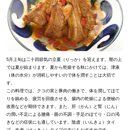
5月上旬は二十四節気の立夏（りっか）を迎えます。暦の上
では夏が始まります。夏から乾燥する秋にかけては、津液
（体の水分）が消耗しやすいので体を潤すことは大切で
す。
この料理では、クコの実と豚肉の働きで、体を潤してほて
りを鎮める、疲労を回復させる、腸内の乾燥による便秘の
改善などが期待できます。また、肝（かん）と腎（じん）
の潤い不足による腰痛・眼の不調・手足のほてり・口の渇
きなどの症状にも適しています。陰虚（いんきょ）タイ
プ、血虚（けっきょ）タイプの方にもおすすめです。