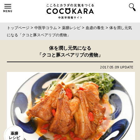
MENU
>
>
>
>
トップページ
中医学コラム
薬膳レシピ
血虚の養生
体を潤し元気
になる
「クコと豚スペアリブの煮物」
体を潤し元気になる
「クコと豚スペアリブの煮物」
2017.05.09 UPDATE
薬膳
レシピ