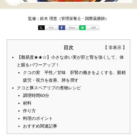
監修：鈴木 理恵（管理栄養士・国際薬膳師）
Post
Share
LINE
目次
【難易度★★☆】小さな赤い実が肝と腎を強くして、体
と眼をパワーアップ！
クコの実 平性／甘味 肝腎の働きをよくする、眼精
疲労・視力を改善、肺を潤す
クコと豚スペアリブの煮物レシピ
調理時間60分
材料
作り方
料理のポイント
おすすめ関連記事