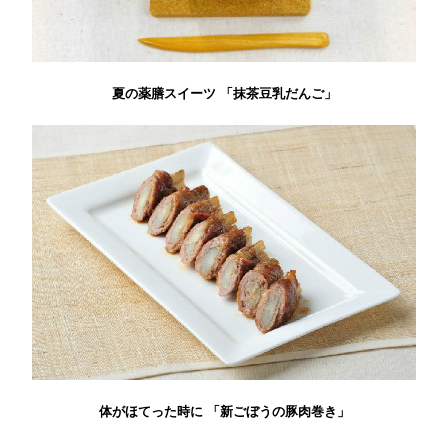
夏の薬膳スイーツ 「抹茶豆乳だんご」
体がほてった時に 「新ごぼうの豚肉巻き」