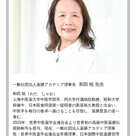
和田 暁 先生
一般社団法人薬膳アカデミア理事長
和田 暁（わだ しゃお）
上海中医薬大学中医学部卒、同大学付属病院勤務。昭和大学
研修中、日本医食同源第一提唱者の新居裕久教授と出会い、
中医学を毎日の食卓へ届けることを目指し、薬膳普及の道へ
進む。
2015年、世界中医薬学会連合会より世界初の高級中医薬膳伝
授師称号を授与。現在、一般社団法人薬膳アカデミア理事
長・世界中医薬学会連合会常務理事、日本国際中医薬膳管理