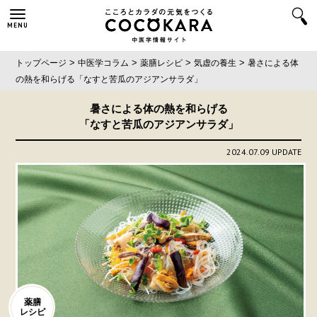
MENU
>
>
>
>
トップページ
中医学コラム
薬膳レシピ
気虚の養生
暑さによる体
の熱を和らげる
「なすと苦瓜のアジアンサラダ」
暑さによる体の熱を和らげる
「なすと苦瓜のアジアンサラダ」
2024.07.09 UPDATE
薬膳
レシピ