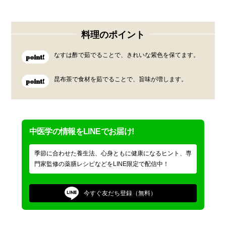
料理のポイント
なすは酢で茹でることで、きれいな紫色を保てます。
point!
昆布茶で食材を茹でることで、旨味が増します。
point!
中医学の情報をLINEでお届け!
季節に合わせた養生法、心身ともに健康になるヒント、専
門家監修の薬膳レシピなどをLINE限定で配信中！
今すぐ
友だち登録（無料）