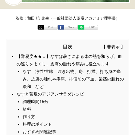
監修：和田 暁 先生（一般社団法人薬膳アカデミア理事長）
Post
Share
LINE
目次
【難易度★★☆】なすは暑さによる体の熱を和らげ、血
の巡りをよくし、皮膚の腫れや痛みに役立ちます
なす 涼性/甘味 吹き出物、痔、打撲、打ち身の痛
み、皮膚の腫れや疼痛、排便前の下血、歯茎の腫れの
緩和 など
なすと苦瓜のアジアンサラダレシピ
調理時間15分
材料
作り方
料理のポイント
おすすめ関連記事