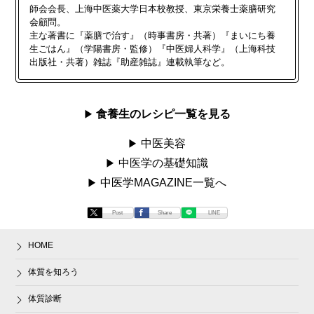
師会会長、上海中医薬大学日本校教授、東京栄養士薬膳研究
会顧問。
主な著書に『薬膳で治す』（時事書房・共著）『まいにち養
生ごはん』（学陽書房・監修）『中医婦人科学』（上海科技
出版社・共著）雑誌『助産雑誌』連載執筆など。
食養生のレシピ一覧を見る
中医美容
中医学の基礎知識
中医学MAGAZINE一覧へ
Post
Share
LINE
HOME
体質を知ろう
体質診断