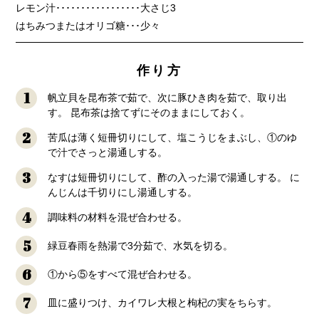
レモン汁･････････････････大さじ3
はちみつまたはオリゴ糖･･･少々
作り方
1
帆立貝を昆布茶で茹で、次に豚ひき肉を茹で、取り出
す。 昆布茶は捨てずにそのままにしておく。
2
苦瓜は薄く短冊切りにして、塩こうじをまぶし、①のゆ
で汁でさっと湯通しする。
3
なすは短冊切りにして、酢の入った湯で湯通しする。 に
んじんは千切りにし湯通しする。
4
調味料の材料を混ぜ合わせる。
5
緑豆春雨を熱湯で3分茹で、水気を切る。
6
①から⑤をすべて混ぜ合わせる。
7
皿に盛りつけ、カイワレ大根と枸杞の実をちらす。