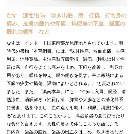
なす 涼性/甘味 吹き出物、痔、打撲、打ち身の
痛み、皮膚の腫れや疼痛、排便前の下血、歯茎の
腫れの緩和 など
なすは、インド・中国東南部が原産地とされています。明
時代の書物『本草網目』には、“味甘性寒、散血止痛、去痢
利尿、消腫寛腸。主治寒熱五臓労損、温病。(性味は甘で性
質は寒、血行をよくし痛みを止め、下痢を改善し、利尿作
用があり、腫れを抑え、腸の働きを促す。主に寒熱による
五臓の疲労や損傷、温病によいとされる。）”と記されてい
ました。また、『滇南本草』にも、 “性凉，入胃、腸経、清
熱涼血、消腫解毒（性質は涼、脾胃や大腸などの消化器系
に働き、熱を冷まし、血の巡りを助け、利尿、消腫に優れ
る”とあります。このことからも、高温多湿の夏にぴったり
な食材と言えます。真夏の暑さで体にこもった熱による、
口内炎、歯茎の腫れ、歯茎の出血をはじめ、吹き出物など