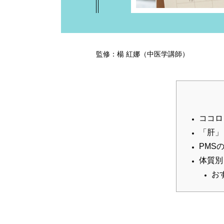
監修：楊 紅娜（中医学講師）
ココロ
「肝」
PMS
体質別
お