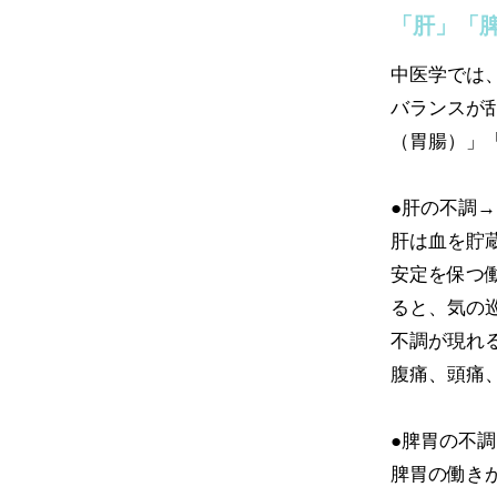
「肝」「脾
中医学では
バランスが
（胃腸）」
●肝の不調
肝は血を貯
安定を保つ
ると、気の
不調が現れ
腹痛、頭痛
●脾胃の不
脾胃の働き