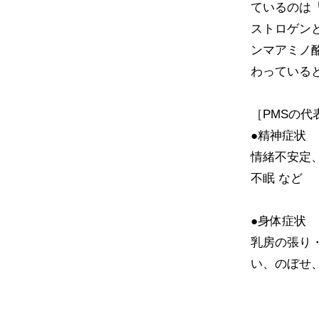
ているのは
ストロゲン
ンマアミノ
わっている
［PMSの代
●精神症状
情緒不安定
不眠 など
●身体症状
乳房の張り
い、のぼせ