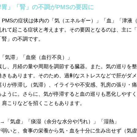
胃」「腎」の不調がPMSの要因に
、PMSの症状は体内の「気（エネルギー）」「血」「津液
乱れて起こる症状と考えます。その要因となるのは、主に「
「腎」の不調です。
→「気滞」「血瘀（血行不良）」
蔵し、月経の量や周期を調節する臓器。また。気の巡りを整
働きもあります。そのため、過剰なストレスなどで肝がダメ
巡りが停滞し（気滞）、イライラや不安感、乳房の張り・痛
るように。さらに、気が停滞すると血の巡りも悪化しやすく
、肩こりなどを招くこともあります。
調→「気虚」「痰湿（余分な水分や汚れ）」「湿熱」
が弱いと、食事の栄養から気・血を十分に生み出せず（気虚