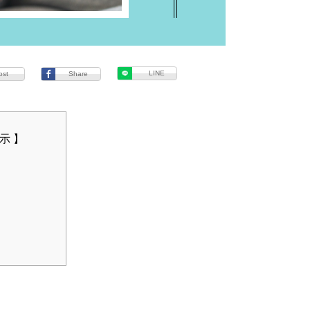
LINE
ost
Share