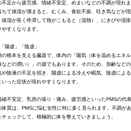
の不足から疲労感、情緒不安定、めまいなどの不調が現れま
落ちて痰湿が溜まると、むくみ、食欲不振、吐き気などが現
、痰湿が長く停滞して熱がこもると（湿熱）、にきびや湿疹
りやすくなります。
→「陽虚」「陰虚」
動の根本を支える臓器で、体内の「陽気（体を温めるエネル
液などの潤い）」の源でもあります。そのため、加齢などの
気や陰液の不足を招き、陽虚による冷えや眠気、陰虚による
といった症状が現れやすくなります。
情緒不安定、乳房の張り・痛み、疲労感といったPMSの代
の体質は、PMSに悩む女性に特に多く見られます。不調が
をチェックして、積極的に体を整えていきましょう。