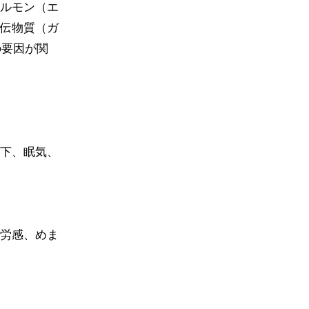
ルモン（エ
伝物質（ガ
の要因が関
下、眠気、
労感、めま