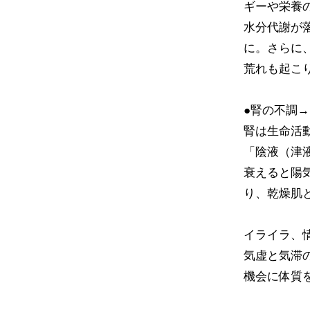
ギーや栄養
水分代謝が
に。さらに
荒れも起こ
●腎の不調
腎は生命活
「陰液（津
衰えると陽
り、乾燥肌
イライラ、
気虚と気滞
機会に体質