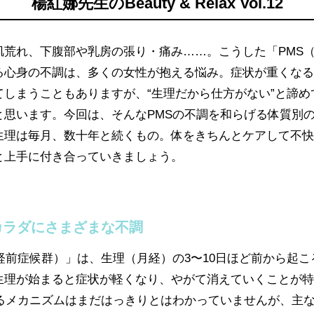
楊紅娜先生のBeauty & Relax Vol.12
肌荒れ、下腹部や乳房の張り・痛み……。こうした「PMS
る心身の不調は、多くの女性が抱える悩み。症状が重くなる
てしまうこともありますが、“生理だから仕方がない”と諦め
と思います。今回は、そんなPMSの不調を和らげる体質別
生理は毎月、数十年と続くもの。体をきちんとケアして不快
と上手に付き合っていきましょう。
カラダにさまざまな不調
経前症候群）」は、生理（月経）の3〜10日ほど前から起こ
生理が始まると症状が軽くなり、やがて消えていくことが特
こるメカニズムはまだはっきりとはわかっていませんが、主