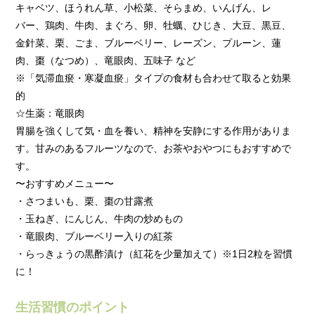
キャベツ、ほうれん草、小松菜、そらまめ、いんげん、レ
バー、鶏肉、牛肉、まぐろ、卵、牡蠣、ひじき、大豆、黒豆、
金針菜、栗、ごま、ブルーベリー、レーズン、プルーン、蓮
肉、棗（なつめ）、竜眼肉、五味子 など
※「気滞血瘀・寒凝血瘀」タイプの食材も合わせて取ると効果
的
☆生薬：竜眼肉
胃腸を強くして気・血を養い、精神を安静にする作用がありま
す。甘みのあるフルーツなので、お茶やおやつにもおすすめで
す。
〜おすすめメニュー〜
・さつまいも、栗、棗の甘露煮
・玉ねぎ、にんじん、牛肉の炒めもの
・竜眼肉、ブルーベリー入りの紅茶
・らっきょうの黒酢漬け（紅花を少量加えて）※1日2粒を習慣
に！
生活習慣のポイント