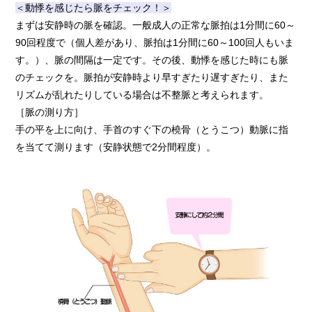
＜動悸を感じたら脈をチェック！＞
まずは安静時の脈を確認。一般成人の正常な脈拍は1分間に60～
90回程度で（個人差があり、脈拍は1分間に60～100回人もいま
す。）、脈の間隔は一定です。その後、動悸を感じた時にも脈
のチェックを。脈拍が安静時より早すぎたり遅すぎたり、また
リズムが乱れたりしている場合は不整脈と考えられます。
［脈の測り方］
手の平を上に向け、手首のすぐ下の橈骨（とうこつ）動脈に指
を当てて測ります（安静状態で2分間程度）。