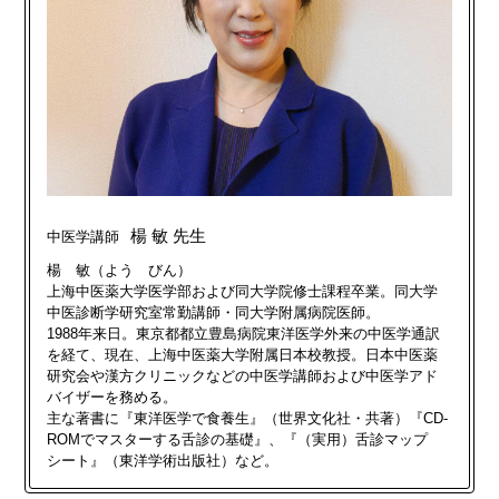
楊 敏 先生
中医学講師
楊 敏（よう びん）
上海中医薬大学医学部および同大学院修士課程卒業。同大学
中医診断学研究室常勤講師・同大学附属病院医師。
1988年来日。東京都都立豊島病院東洋医学外来の中医学通訳
を経て、現在、上海中医薬大学附属日本校教授。日本中医薬
研究会や漢方クリニックなどの中医学講師および中医学アド
バイザーを務める。
主な著書に『東洋医学で食養生』（世界文化社・共著）『CD-
ROMでマスターする舌診の基礎』、『（実用）舌診マップ
シート』（東洋学術出版社）など。