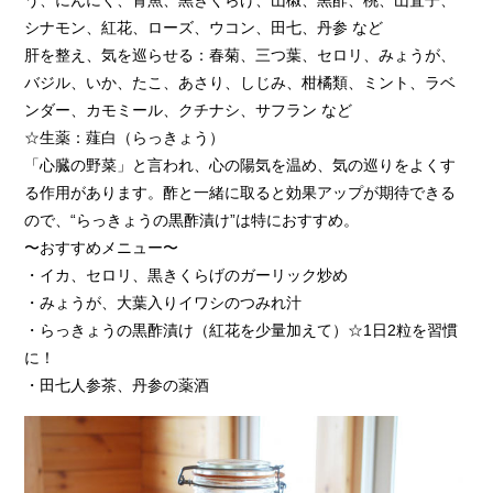
う、にんにく、青魚、黒きくらげ、山椒、黒酢、桃、山査子、
シナモン、紅花、ローズ、ウコン、田七、丹参 など
肝を整え、気を巡らせる：春菊、三つ葉、セロリ、みょうが、
バジル、いか、たこ、あさり、しじみ、柑橘類、ミント、ラベ
ンダー、カモミール、クチナシ、サフラン など
☆生薬：薤白（らっきょう）
「心臓の野菜」と言われ、心の陽気を温め、気の巡りをよくす
る作用があります。酢と一緒に取ると効果アップが期待できる
ので、“らっきょうの黒酢漬け”は特におすすめ。
〜おすすめメニュー〜
・イカ、セロリ、黒きくらげのガーリック炒め
・みょうが、大葉入りイワシのつみれ汁
・らっきょうの黒酢漬け（紅花を少量加えて）☆1日2粒を習慣
に！
・田七人参茶、丹参の薬酒