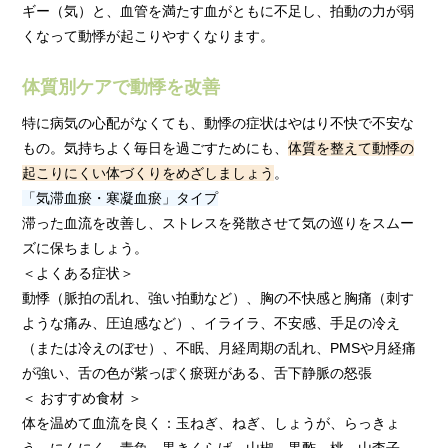
ギー（気）と、血管を満たす血がともに不足し、拍動の力が弱
くなって動悸が起こりやすくなります。
体質別ケアで動悸を改善
特に病気の心配がなくても、動悸の症状はやはり不快で不安な
もの。気持ちよく毎日を過ごすためにも、
体質を整えて動悸の
起こりにくい体づくりをめざしましょう
。
「気滞血瘀・寒凝血瘀」タイプ
滞った血流を改善し、ストレスを発散させて気の巡りをスムー
ズに保ちましょう。
＜よくある症状＞
動悸（脈拍の乱れ、強い拍動など）、胸の不快感と胸痛（刺す
ような痛み、圧迫感など）、イライラ、不安感、手足の冷え
（または冷えのぼせ）、不眠、月経周期の乱れ、PMSや月経痛
が強い、舌の色が紫っぽく瘀斑がある、舌下静脈の怒張
＜ おすすめ食材 ＞
体を温めて血流を良く：玉ねぎ、ねぎ、しょうが、らっきょ