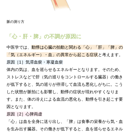
脈の測り方
「心・肝・脾」の不調が原因に
中医学では、
動悸は心臓の拍動と関わる「心」「肝」「脾」の
「気（エネルギー）・血」の異常から起こる症状
と考えます。
原因［1］気滞血瘀・寒凝血瘀
体内の気は、血を巡らせるエネルギーとなります。そのため、
ストレスなどで肝（気の巡りをコントロールする臓器）の働き
が低下すると、気の巡りが停滞して血流も悪化しがちに。こう
した状態が脈拍にも影響し、動悸の症状が現れやすくなりま
す。また、体の冷えによる血流の悪化も、動悸を引き起こす要
因となります。
原因［2］心脾両虚
「心」は血を全身に送り出し、「脾」は食事の栄養から気・血
を生み出す臓器。その働きが低下すると、血を巡らせるエネル