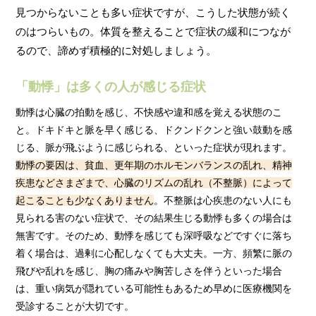
見つからないことも多い症状ですが、こうした状態が続く
のはつらいもの。体質を整えることで症状の緩和につなが
るので、諦めず積極的に対処しましょう。
「動悸」は多くの人が感じる症状
動悸は心臓の拍動を感じ、不快感や違和感を覚える状態のこ
と。ドキドキと脈を早く感じる、ドクンドクンと強い鼓動を感
じる、脈が飛ぶように感じられる、といった症状が現れます。
動悸の要因は、貧血、更年期のホルモンバランスの乱れ、精神
疾患などさまざまで、心臓のリズムの乱れ（不整脈）によって
起こることも少なくありません
。不整脈は心疾患のない人にも
見られる害のない症状で、その結果生じる動悸も多くの場合は
無害です。そのため、動悸を感じても深呼吸などですぐに落ち
着く場合は、過剰に心配しなくても大丈夫。一方、頻繁に脈の
飛びや乱れを感じ、胸の痛みや胸苦しさを伴うといった場合
は、重い病気が隠れている可能性もあるため早めに医療機関を
受診することが大切です。