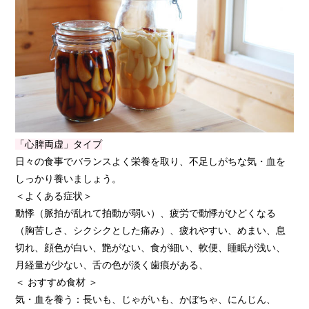
「心脾両虚」タイプ
日々の食事でバランスよく栄養を取り、不足しがちな気・血を
しっかり養いましょう。
＜よくある症状＞
動悸（脈拍が乱れて拍動が弱い）、疲労で動悸がひどくなる
（胸苦しさ、シクシクとした痛み）、疲れやすい、めまい、息
切れ、顔色が白い、艶がない、食が細い、軟便、睡眠が浅い、
月経量が少ない、舌の色が淡く歯痕がある、
＜ おすすめ食材 ＞
気・血を養う：長いも、じゃがいも、かぼちゃ、にんじん、