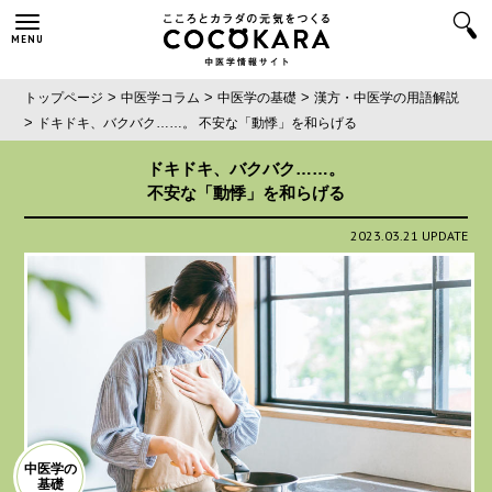
MENU
>
>
>
トップページ
中医学コラム
中医学の基礎
漢方・中医学の用語解説
>
ドキドキ、バクバク……。
不安な「動悸」を和らげる
ドキドキ、バクバク……。
不安な「動悸」を和らげる
2023.03.21 UPDATE
中医学の
基礎