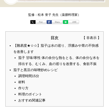
監修：松本 誉子 先生（薬膳料理家）
Post
Share
LINE
目次
【難易度★☆☆】茄子は水の巡り、浮腫みや胃の不快感
を改善します
茄子 甘味/寒性 体の余分な熱をとる、体の余分な水を
排出する、むくみ、血の巡りを改善する、食欲不振
茄子と黒豆の味噌炒めレシピ
調理時間15分
材料
作り方
料理のポイント
おすすめ関連記事