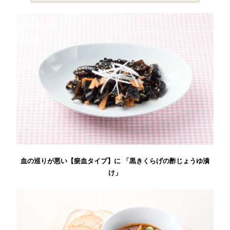
血の巡りが悪い【瘀血タイプ】に 「黒きくらげの酢じょうゆ漬
け」