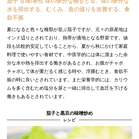
茄子 甘味/寒性 体の余分な熱をとる、体の余分な
水を排出する、むくみ、血の巡りを改善する、食
欲不振
夏になると色々な種類が並ぶ茄子ですが、元々の原産地は
インド辺りとされており、熱帯が適地となる野菜です。値
段も比較的安定していることから、夏から秋にかけて家庭
料理で使いやすい食材です。中医学的には体に溜まった余
分な水や熱を排出する働きがあるとされ、お腹がチャポ
チャポして体が重だるく感じる時や、浮腫むとき、食欲不
振の時に良いとされています。また栄養学的には、カリウ
ムを多く含むため塩分を尿と一緒に排出して血圧を下げる
働きもあるとされています。
茄子と黒豆の味噌炒め
レシピ