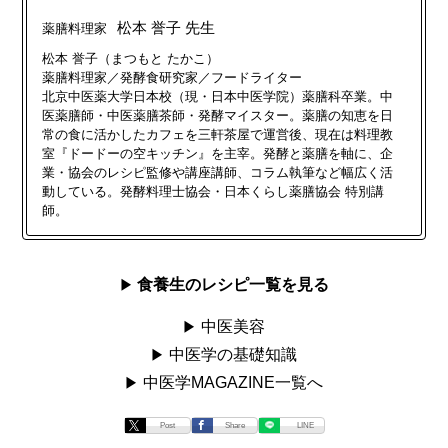
松本 誉子 先生
薬膳料理家
松本 誉子（まつもと たかこ）
薬膳料理家／発酵食研究家／フードライター
北京中医薬大学日本校（現・日本中医学院）薬膳科卒業。中
医薬膳師・中医薬膳茶師・発酵マイスター。薬膳の知恵を日
常の食に活かしたカフェを三軒茶屋で運営後、現在は料理教
室『ドードーの空キッチン』を主宰。発酵と薬膳を軸に、企
業・協会のレシピ監修や講座講師、コラム執筆など幅広く活
動している。発酵料理士協会・日本くらし薬膳協会 特別講
師。
食養生のレシピ一覧を見る
中医美容
中医学の基礎知識
中医学MAGAZINE一覧へ
Post
Share
LINE