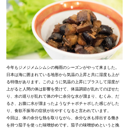
今年もジメジメムシムシの梅雨のシーズンがやって来ました。
日本は海に囲まれている地形から気温の上昇と共に湿度も上が
る特徴があります。このように気温の上昇にプラスして湿度が
上がると人間の体は影響を受けて、体温調節が乱れてのぼせた
り、水の巡りが乱れて体の中に余分な水が溜まり、むくみ、だ
るさ、お腹に水が溜まったようなチャポチャポした感じがした
り、食欲不振等の症状が出やすくなると言われています。
今回は、体の余分な熱を取りながら、余分な水も排出する働き
を持つ茄子を使った味噌炒めです。茄子の味噌炒めというと挽