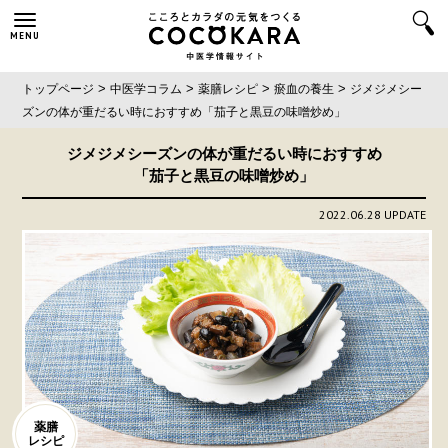
MENU
>
>
>
>
トップページ
中医学コラム
薬膳レシピ
瘀血の養生
ジメジメシー
ズンの体が重だるい時におすすめ
「茄子と黒豆の味噌炒め」
ジメジメシーズンの体が重だるい時におすすめ
「茄子と黒豆の味噌炒め」
2022.06.28 UPDATE
薬膳
レシピ