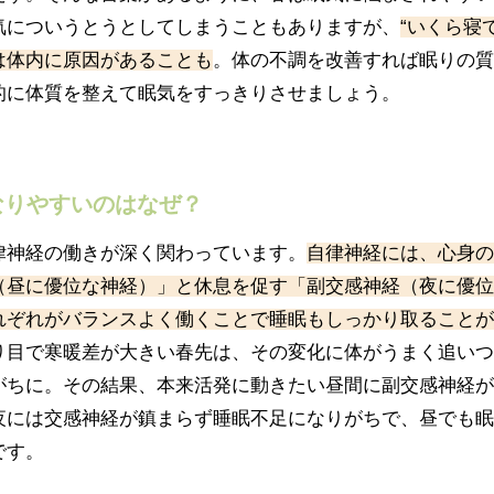
気についうとうとしてしまうこともありますが、
“いくら寝
は体内に原因があることも
。体の不調を改善すれば眠りの質
的に体質を整えて眠気をすっきりさせましょう。
なりやすいのはなぜ？
律神経の働きが深く関わっています。
自律神経には、心身の
（昼に優位な神経
）」と休息を促す「副交感神経
（夜に優位
れぞれがバランスよく働くことで睡眠もしっかり取ることが
り目で寒暖差が大きい春先は、その変化に体がうまく追いつ
がちに。その結果、本来活発に動きたい昼間に副交感神経が
夜には交感神経が鎮まらず睡眠不足になりがちで、昼でも眠
です。