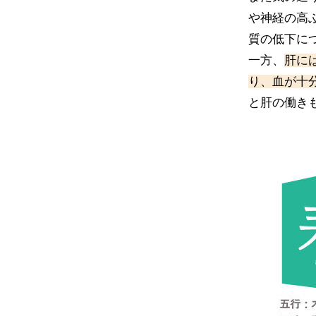
や神経の高
質の低下に
一方、
肝に
り、血が十
と肝の働き