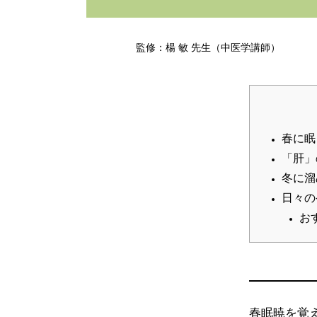
監修：楊 敏 先生（中医学講師）
春に眠
「肝」
冬に溜
日々の
お
春眠暁を覚