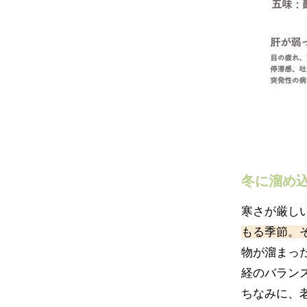
冬に溜め
寒さが厳し
もる季節。
物が溜まっ
経のバラン
ちなみに、