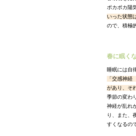
ポカポカ陽
いった状態
ので、積極
春に眠く
睡眠には自
「交感神経
があり、そ
季節の変わ
神経が乱れ
り、また、
すくなるの