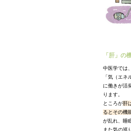
「肝」の
中医学では
「気（エネ
に働きが活
ります。
ところが
肝
るとその機
が乱れ、睡
また気の巡