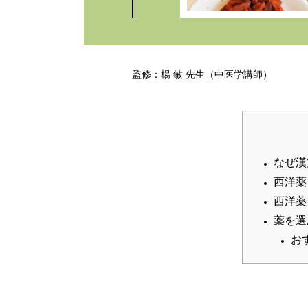
監修：楊 敏 先生（中医学講師）
なぜ漢
西洋薬
西洋薬
薬を選
お