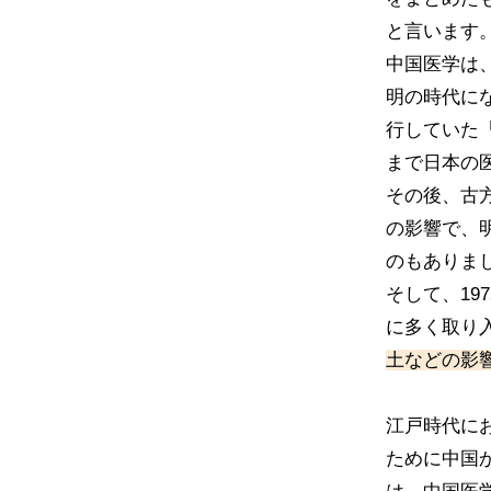
と言います
中国医学は
明の時代に
行していた
まで日本の
その後、古
の影響で、
のもありま
そして、1
に多く取り
土などの影
江戸時代に
ために中国