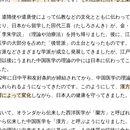
。
、遣隋使や遣唐使によって仏教などの文化とともに伝わって
なり、日本から留学した田代三喜（たしろさんき）が、金・
「李朱学説」（理論や治療法）を持ち帰りました。後に、江
医学の大部分を占めた「後世派」の土台となったものです。
方派などさまざまな学派が成立し発展してきましたが、江戸
明以後にうまれた中国医学の理論の中には日本に伝わってこ
した。
972年に日中平和友好条約が締結されてから、中国医学の理
入れられるようになってきたのです。このようにして、
漢方
響によって変化
しながら、日本人の健康を守ってきました。
おいて、オランダから伝来した西洋医学が「蘭方」と呼ばれ
から伝来した中国医学を「漢方」と呼ぶようになりました。