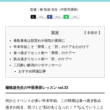
監修：楊 暁波 先生（中医学講師）
Post
Share
LINE
目次
暴飲暴食は肌荒れや病気の要因に
年末年始こそ「脾胃」と「肝」のケアを心がけて
食べ過ぎリセット術〜「脾胃」のケア〜
飲み過ぎリセット術〜「肝」のケア〜
二日酔い解消のツボマッサージ
おすすめ関連記事
楊暁波先生の中医美容レッスン vol.33
何かとイベントが多い年末年始。この時期は食べ過ぎ飲み
過ぎが続き、気づくと“顔が丸くなった！？”なんていうこと