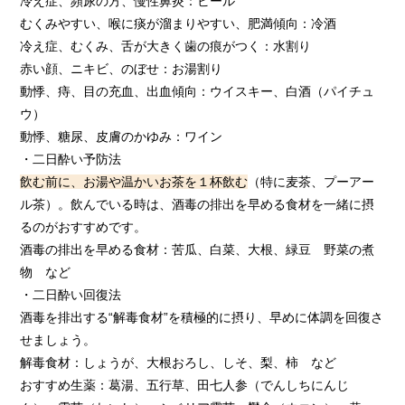
冷え症、頻尿の方、慢性鼻炎：ビール
むくみやすい、喉に痰が溜まりやすい、肥満傾向：冷酒
冷え症、むくみ、舌が大きく歯の痕がつく：水割り
赤い顔、ニキビ、のぼせ：お湯割り
動悸、痔、目の充血、出血傾向：ウイスキー、白酒（パイチュ
ウ）
動悸、糖尿、皮膚のかゆみ：ワイン
・二日酔い予防法
飲む前に、お湯や温かいお茶を１杯飲む
（特に麦茶、プーアー
ル茶）。飲んでいる時は、酒毒の排出を早める食材を一緒に摂
るのがおすすめです。
酒毒の排出を早める食材：苦瓜、白菜、大根、緑豆 野菜の煮
物 など
・二日酔い回復法
酒毒を排出する“解毒食材”を積極的に摂り、早めに体調を回復さ
せましょう。
解毒食材：しょうが、大根おろし、しそ、梨、柿 など
おすすめ生薬：葛湯、五行草、田七人参（でんしちにんじ