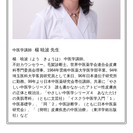
楊 暁波 先生
中医学講師
楊 暁波（よう きょうは） 中医学講師。
不妊カウンセラー。毛髪診断士。世界中医薬学会連合会皮膚
科専門委員会理事。1984年雲南中医薬大学医学部卒業。94年
埼玉医科大学客員研究員として来日、96年日本遺伝子研究所
に勤務。99年より日本中医薬研究会専任講師。共著に「やさ
しい中医学シリーズ３ 誰も書かなかったアトピー性皮膚炎
の正体と根治法」「やさしい中医学シリーズ４ あなただけ
の美肌専科」（ともに文芸社）「イスクラ中医学入門「１」
中医基礎学」、「同「２」中医診断学」（ともに日本中医薬
研究会）、「［簡明］皮膚疾患の中医治療」（東洋学術出版
社）など