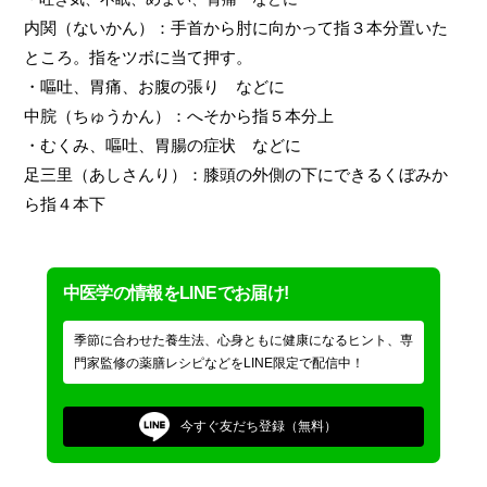
内関（ないかん）：手首から肘に向かって指３本分置いた
ところ。指をツボに当て押す。
・嘔吐、胃痛、お腹の張り などに
中脘（ちゅうかん）：へそから指５本分上
・むくみ、嘔吐、胃腸の症状 などに
足三里（あしさんり）：膝頭の外側の下にできるくぼみか
ら指４本下
中医学の情報をLINEでお届け!
季節に合わせた養生法、心身ともに健康になるヒント、専
門家監修の薬膳レシピなどをLINE限定で配信中！
今すぐ
友だち登録（無料）