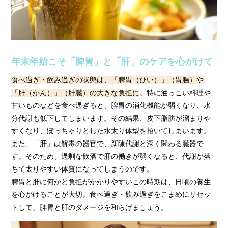
年末年始こそ「脾胃」と「肝」のケアを心がけて
食べ過ぎ・飲み過ぎの状態は、「脾胃（ひい）」（胃腸）や
「肝（かん）」（肝臓）の大きな負担に
。特に油っこい料理や
甘いものなどを食べ過ぎると、脾胃の消化機能が弱くなり、水
分代謝も低下してしまいます。その結果、皮下脂肪が溜まりや
すくなり、ぽっちゃりとした水太り体型を招いてしまいます。
また、「肝」は解毒の器官で、新陳代謝と深く関わる臓器で
す。そのため、過剰な飲酒で肝の働きが弱くなると、代謝が落
ちて太りやすい体質になってしまうのです。
脾胃と肝に何かと負担がかかりやすいこの時期は、日頃の養生
を心がけることが大切。食べ過ぎ・飲み過ぎをこまめにリセッ
トして、脾胃と肝のダメージを和らげましょう。