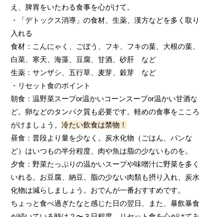
え、脾胃をいたわる食事を心がけて。
・「デトックス消導」の食材、生薬、漢方などを多く取り
入れる
食材：こんにゃく、ごぼう、フキ、フキの葉、大根の葉、
白菜、寒天、海藻、豆腐、甘酒、砂肝 など
生薬：サンザシ、五行草、麦芽、穀芽 など
・リセット食のポイント
朝食：温野菜スープor温かいコーンスープor温かい甘酒な
ど。卵などのタンパク質も必要です。軽めの食事をこころ
がけましょう。
冷たい飲食は禁物！
昼食：普段より量を少なく。炭水化物（ごはん、パンな
ど）はいつもの半分程度、肉や魚は脂の少ないものを。
夕食：野菜たっぷりの温かいスープや味噌汁に野菜を多く
いれる。お豆腐、納豆、脂の少ない肉類も摂り入れ、炭水
化物は減らしましょう。おでんが一番おすすめです。
ちょっと食べ過ぎたなと感じた日の翌日、また、暴飲暴食
が続いている時は２〜３日程度、リセット食を心がけてみ