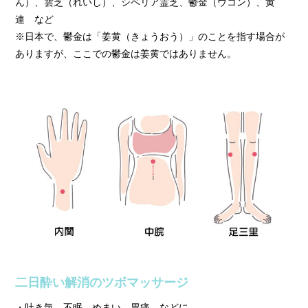
ん）、雲芝（れいし）、シベリア霊芝、鬱金（ウコン）、黄
連 など
※日本で、鬱金は「姜黄（きょうおう）」のことを指す場合が
ありますが、ここでの鬱金は姜黄ではありません。
二日酔い解消のツボマッサージ
・吐き気、不眠、めまい、胃痛 などに