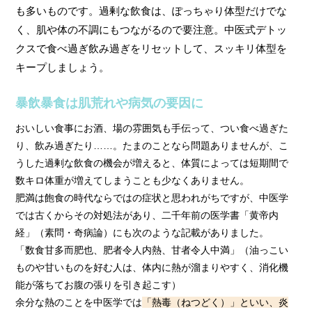
も多いものです。過剰な飲食は、ぽっちゃり体型だけでな
く、肌や体の不調にもつながるので要注意。中医式デトッ
クスで食べ過ぎ飲み過ぎをリセットして、スッキリ体型を
キープしましょう。
暴飲暴食は肌荒れや病気の要因に
おいしい食事にお酒、場の雰囲気も手伝って、つい食べ過ぎた
り、飲み過ぎたり……。たまのことなら問題ありませんが、こ
うした過剰な飲食の機会が増えると、体質によっては短期間で
数キロ体重が増えてしまうことも少なくありません。
肥満は飽食の時代ならではの症状と思われがちですが、中医学
では古くからその対処法があり、二千年前の医学書「黄帝内
経」（素問・奇病論）にも次のような記載がありました。
「数食甘多而肥也、肥者令人内熱、甘者令人中満」（油っこい
ものや甘いものを好む人は、体内に熱が溜まりやすく、消化機
能が落ちてお腹の張りを引き起こす）
余分な熱のことを中医学では
「熱毒（ねつどく）」といい、炎