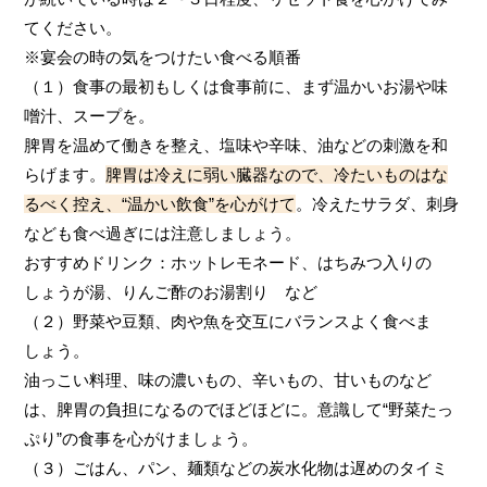
てください。
※宴会の時の気をつけたい食べる順番
（１）食事の最初もしくは食事前に、まず温かいお湯や味
噌汁、スープを。
脾胃を温めて働きを整え、塩味や辛味、油などの刺激を和
らげます。
脾胃は冷えに弱い臓器なので、冷たいものはな
るべく控え、“温かい飲食”を心がけて
。冷えたサラダ、刺身
なども食べ過ぎには注意しましょう。
おすすめドリンク：ホットレモネード、はちみつ入りの
しょうが湯、りんご酢のお湯割り など
（２）野菜や豆類、肉や魚を交互にバランスよく食べま
しょう。
油っこい料理、味の濃いもの、辛いもの、甘いものなど
は、脾胃の負担になるのでほどほどに。意識して“野菜たっ
ぷり”の食事を心がけましょう。
（３）ごはん、パン、麺類などの炭水化物は遅めのタイミ