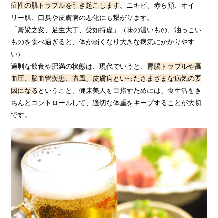
症性の肌トラブルを引き起こします
。ニキビ、赤ら顔、オイ
リー肌、口臭や皮膚病の悪化にも繋がります。
「膏粱之変、足生大丁、受如持虚」（味の濃いもの、油っこい
ものを食べ過ぎると、体が弱くなり大きな病気にかかりやす
い）
過剰な飲食や肥満の状態は、現代でいうと、
胃腸トラブルや高
血圧、脳血管疾患、痛風、皮膚病といったさまざまな病気の要
因になる
ということ。健康美人を目指すためには、食生活をき
ちんとコントロールして、適切な体重をキープすることが大切
です。