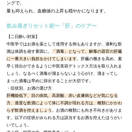
ングで。
量も抑えられ、血糖値の上昇も穏やかになります。
飲み過ぎリセット術〜「肝」のケア〜
【二日酔い対策】
中医学ではお酒を薬として使用する例もありますが、過剰な飲
酒は体調を崩す要因に。
「酒毒」となって、解毒の器官の肝臓
に一番大きい負担をかけてしまいます
。肝臓の働きを高め、素
早く排出ができるように中医美容デトックス方法を取り入れま
しょう。なるべく酒毒が溜まらないよう心がけ、溜まってし
まった酒毒は早めに排出することが大切です。
・症状別、お酒の選び方
肝機能低下、目の病気、高尿酸、赤い皮膚病などが気になる
方、過度な飲酒によって体に不調が現れる方は、種類にかかわ
らず飲酒を控えましょう
。お酒の種類にも向き不向きがありま
す。以下の症状がみられる方は該当するお酒を控えたほうがい
いでしょう。