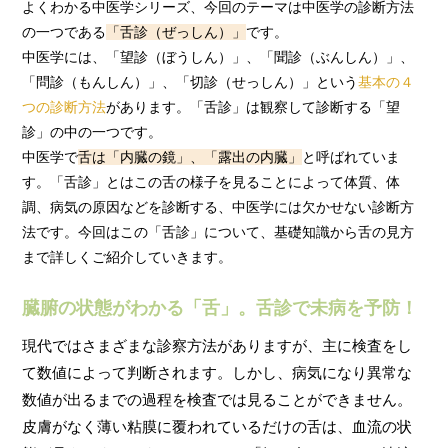
よくわかる中医学シリーズ、今回のテーマは中医学の診断方法
の一つである
「舌診（ぜっしん）」
です。
中医学には、「望診（ぼうしん）」、「聞診（ぶんしん）」、
「問診（もんしん）」、「切診（せっしん）」という
基本の４
つの診断方法
があります。「舌診」は観察して診断する「望
診」の中の一つです。
中医学で
舌は「内臓の鏡」、「露出の内臓」
と呼ばれていま
す。「舌診」とはこの舌の様子を見ることによって体質、体
調、病気の原因などを診断する、中医学には欠かせない診断方
法です。今回はこの「舌診」について、基礎知識から舌の見方
まで詳しくご紹介していきます。
臓腑の状態がわかる「舌」。舌診で未病を予防！
現代ではさまざまな診察方法がありますが、主に検査をし
て数値によって判断されます。しかし、病気になり異常な
数値が出るまでの過程を検査では見ることができません。
皮膚がなく薄い粘膜に覆われているだけの舌は、血流の状