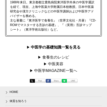
1988年来日。東京都都立豊島病院東洋医学外来の中医学通訳
を経て、現在、上海中医薬大学附属日本校教授。日本中医薬
研究会や漢方クリニックなどの中医学講師および中医学アド
バイザーを務める。
主な著書に『東洋医学で食養生』（世界文化社・共著）『CD-
ROMでマスターする舌診の基礎』、『（実用）舌診マップ
シート』（東洋学術出版社）など。
中医学の基礎知識一覧を見る
食養生のレシピ
中医美容
中医学MAGAZINE一覧へ
Post
Share
LINE
HOME
体質を知ろう