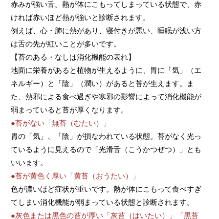
赤みが強い舌。熱が体にこもってしまっている状態で、赤
ければ赤いほど熱が強いと診断されます。
例えば、心・肺に熱があり、寝付きが悪い、睡眠が浅い方
は舌の先が紅いことが多いです。
【苔のある・なしは消化機能の表れ】
地面に栄養があると植物が生えるように、胃に「気」（エ
ネルギー）と「陰」（潤い）があると苔が生えます。ま
た、熱邪による食べ過ぎや寒邪の影響によって消化機能が
弱まっていると苔が厚くなります。
●苔がない「無苔（むたい）」
胃の「気」、「陰」が損なわれている状態。苔がなく光っ
ているように見えるので「光滑舌（こうかつぜつ）」とも
いいます。
●苔が黄色く厚い「黄苔（おうたい）」
色が濃いほど症状が重いです。熱が体にこもって食べすぎ
てしまい消化機能が弱まっている状態と診断されます。
●灰色または黒色の苔が厚い「灰苔（はいたい）」「黒苔