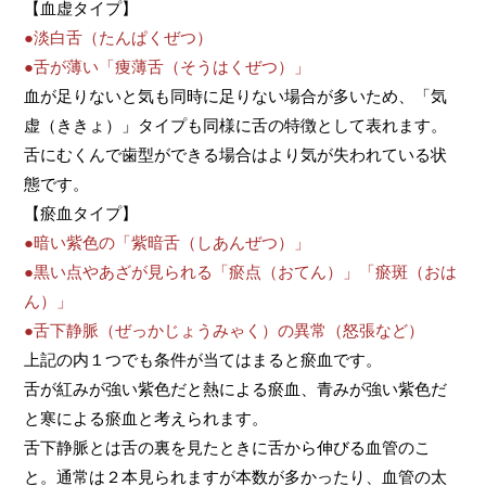
【血虚タイプ】
●淡白舌（たんぱくぜつ）
●
舌が薄い「痩薄舌（そうはくぜつ）」
血が足りないと気も同時に足りない場合が多いため、「気
虚（ききょ）」タイプも同様に舌の特徴として表れます。
舌にむくんで歯型ができる場合はより気が失われている状
態です。
【瘀血タイプ】
●暗い紫色の「紫暗舌（しあんぜつ）」
●
黒い点やあざが見られる「瘀点（おてん）」「
瘀
斑（おは
ん）」
●
舌下静脈（ぜっかじょうみゃく）の異常（怒張など）
上記の内１つでも条件が当てはまると瘀血です。
舌が紅みが強い紫色だと熱による瘀血、青みが強い紫色だ
と寒による瘀血と考えられます。
舌下静脈とは舌の裏を見たときに舌から伸びる血管のこ
と。通常は２本見られますが本数が多かったり、血管の太