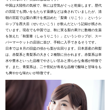
中国は大陸性の気候で、秋には空気がぐっと乾燥します。歴代
の宮廷でも潤いをもたらす薬膳などは食されていましたが、清
朝の宮廷では梨の果汁を煮詰めた「梨膏（りこう）」というシ
ロップを西大后（せいたいこう）が飲んだという記録が残され
ています。現在でも中国では、秋に実る梨の果汁に数種の生薬
を加えた「秋梨膏（しゅうりこう）」というシロップが、スー
パーマーケットの店頭に並び、手軽に入手できるそうです。
日本では８月の旧盆の頃から梨が出回ります。日本原産の和梨
は、赤梨系と青梨系の大きく２種類に分かれます。赤梨系は幸
水や豊水といった品種でやさしい甘みと滑らかな食感が特徴で
す。また、青梨系は、二十世紀が有名な品種で酸味と甘味をも
ち爽やかな味わいが特徴です。