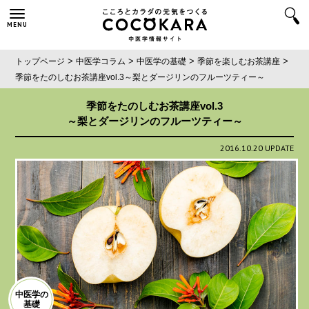
MENU
>
>
>
>
トップページ
中医学コラム
中医学の基礎
季節を楽しむお茶講座
季節をたのしむお茶講座vol.3
～梨とダージリンのフルーツティー～
季節をたのしむお茶講座vol.3
～梨とダージリンのフルーツティー～
2016.10.20 UPDATE
中医学の
基礎