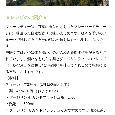
★レシピのご紹介★
フルーツティーは、茶葉に香り付けをしたフレーバードティー
とは一味違った自然な香りと味が楽しめます。様々な季節のフ
ルーツで試してみて自分の好みの味を探すのも楽しいもので
す。
中医学では紅茶は体を温め、のどの渇きを癒す作用があるとさ
れています。潤いをもたらす梨とダージリンティーのブレンド
は、秋の冷えを緩和しながら潤いを補ってくれるので乾燥によ
る不調におすすめです。
【材料】
ティーカップ2杯分 （1杯150mlとして）
・梨…4分の１個 （およそ100g）
・ダージリン セカンドフラッシュ※……6g
・熱湯……300ml
※ダージリン セカンドフラッシュがおすすめですが他の紅茶、