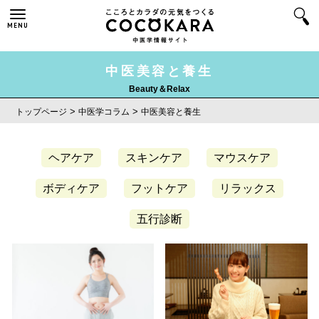
MENU
中医美容と養生
Beauty＆Relax
>
>
トップページ
中医学コラム
中医美容と養生
ヘアケア
スキンケア
マウスケア
ボディケア
フットケア
リラックス
五行診断