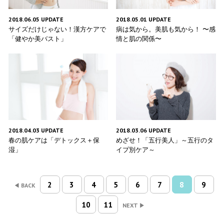
2018.06.05 UPDATE
2018.05.01 UPDATE
サイズだけじゃない！漢方ケアで
病は気から。美肌も気から！ 〜感
「健やか美バスト」
情と肌の関係〜
2018.04.03 UPDATE
2018.03.06 UPDATE
春の肌ケアは「デトックス＋保
めざせ！「五行美人」～五行のタ
湿」
イプ別ケア～
2
3
4
5
6
7
8
9
BACK
10
11
NEXT