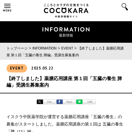
MENU
最新情報
>
>
>
トップページ
INFORMATION
EVENT
【終了しました】薬膳応用講
座 第１回「五臓の養生 脾編」受講生募集案内
EVENT
2025.05.22
【終了しました】薬膳応用講座 第１回「五臓の養生 脾
編」受講生募集案内
Post
Share
LINE
イスクラ中医薬学院が運営する薬膳応用講座「五臓の養生」の
募集がスタートしました。薬膳応用講座の第１回は 五臓の養生
「脾（ひ）編」。