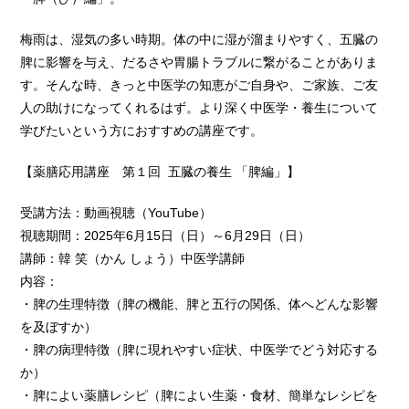
梅雨は、湿気の多い時期。体の中に湿が溜まりやすく、五臓の
脾に影響を与え、だるさや胃腸トラブルに繋がることがありま
す。そんな時、きっと中医学の知恵がご自身や、ご家族、ご友
人の助けになってくれるはず。より深く中医学・養生について
学びたいという方におすすめの講座です。
【薬膳応用講座 第１回 五臓の養生 「脾編」】
受講方法：動画視聴（YouTube）
視聴期間：2025年6月15日（日）～6月29日（日）
講師：韓 笑（かん しょう）中医学講師
内容：
・脾の生理特徴（脾の機能、脾と五行の関係、体へどんな影響
を及ぼすか）
・脾の病理特徴（脾に現れやすい症状、中医学でどう対応する
か）
・脾によい薬膳レシピ（脾によい生薬・食材、簡単なレシピを