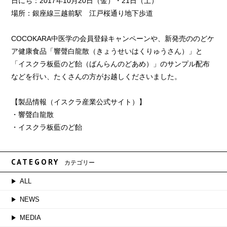
日にち：2017年10月20日（金）・21日（土）
場所：銀座線三越前駅 江戸桜通り地下歩道
COCOKARA中医学の会員登録キャンペーンや、新発売ののどケ
ア健康食品「響聲白龍散（きょうせいはくりゅうさん）」と
「イスクラ板藍のど飴（ばんらんのどあめ）」のサンプル配布
などを行い、たくさんの方がお越しくださいました。
【製品情報（イスクラ産業公式サイト）】
・
響聲白龍散
・
イスクラ板藍のど飴
CATEGORY
カテゴリー
ALL
NEWS
MEDIA