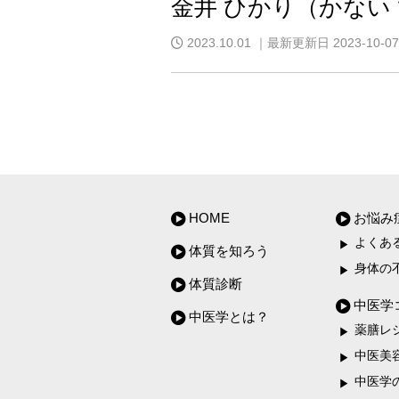
金井 ひかり（かない
2023.10.01
｜最新更新日 2023-10-07
HOME
お悩み
よくあ
体質を知ろう
身体の
体質診断
中医学
中医学とは？
薬膳レ
中医美
中医学